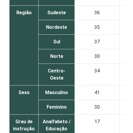
Região
Sudeste
36
Nordeste
35
Sul
37
Norte
30
Centro-
34
Oeste
Sexo
Masculino
41
Feminino
30
Grau de
Analfabeto /
17
instrução
Educação