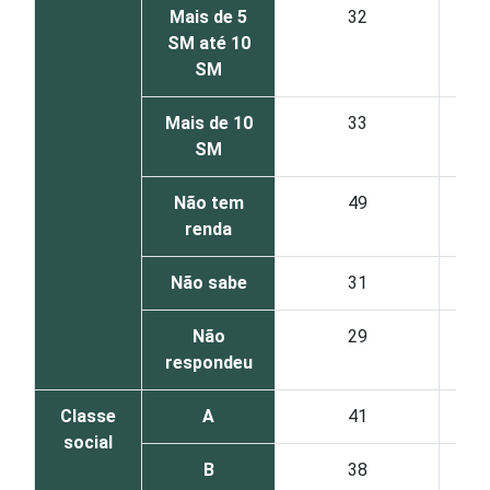
Mais de 5
32
SM até 10
SM
Mais de 10
33
SM
Não tem
49
renda
Não sabe
31
Não
29
respondeu
Classe
A
41
social
B
38