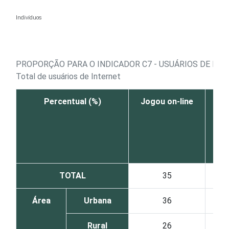
Ir para o conteúdo
Indivíduos
PROPORÇÃO PARA O INDICADOR C7 - USUÁRIOS DE INTE
Total de usuários de Internet
Percentual (%)
Jogou on-line
Ou
TOTAL
35
Área
Urbana
36
Rural
26