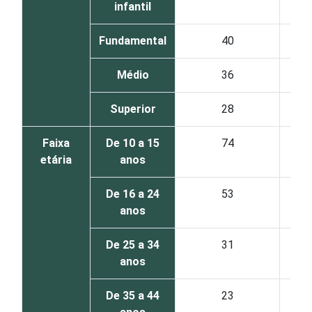
infantil
Fundamental
40
Médio
36
Superior
28
Faixa
De 10 a 15
74
etária
anos
De 16 a 24
53
anos
De 25 a 34
31
anos
De 35 a 44
23