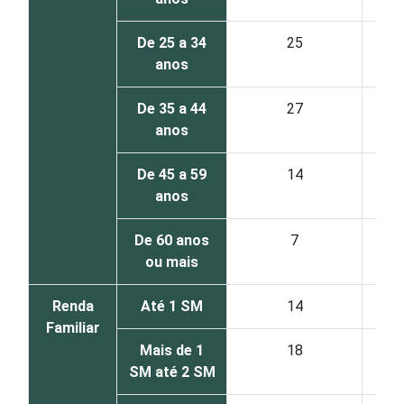
De 25 a 34
25
anos
De 35 a 44
27
anos
De 45 a 59
14
anos
De 60 anos
7
ou mais
Renda
Até 1 SM
14
Familiar
Mais de 1
18
SM até 2 SM