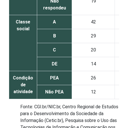
Não
19
respondeu
Classe
A
42
social
B
29
C
20
DE
14
Condição
PEA
26
de
atividade
Não PEA
12
Fonte: CGI.br/NIC.br, Centro Regional de Estudos
para o Desenvolvimento da Sociedade da
Informação (Cetic.br), Pesquisa sobre o Uso das
Tecnologias de Informação e Comunicação nos