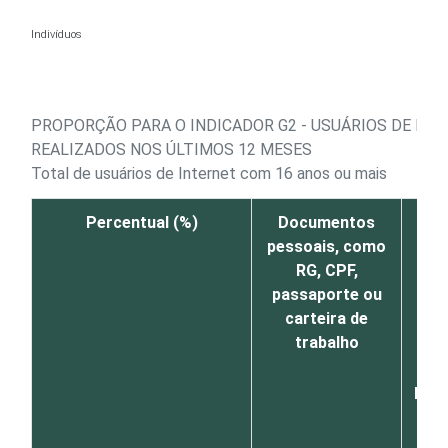
Ir para o conteúdo
Indivíduos
PROPORÇÃO PARA O INDICADOR G2 - USUÁRIOS DE IN
REALIZADOS NOS ÚLTIMOS 12 MESES
Total de usuários de Internet com 16 anos ou mais
Percentual (%)
Documentos
Saú
pessoais, como
RG, CPF,
ag
passaporte ou
de
carteira de
re
trabalho
out
d
públ