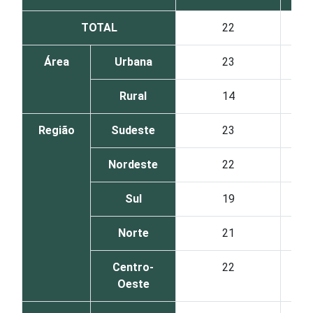
TOTAL
22
Área
Urbana
23
Rural
14
Região
Sudeste
23
Nordeste
22
Sul
19
Norte
21
Centro-
22
Oeste