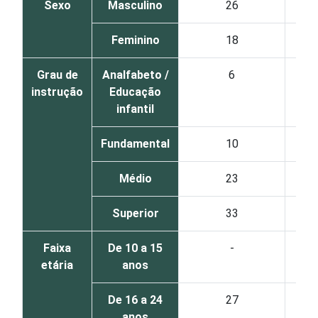
Sexo
Masculino
26
Feminino
18
Grau de
Analfabeto /
6
instrução
Educação
infantil
Fundamental
10
Médio
23
Superior
33
Faixa
De 10 a 15
-
etária
anos
De 16 a 24
27
anos