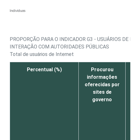
Ir para o conteúdo
Indivíduos
PROPORÇÃO PARA O INDICADOR G3 - USUÁRIOS DE INT
INTERAÇÃO COM AUTORIDADES PÚBLICAS
Total de usuários de Internet
Percentual (%)
Procurou
Rea
informações
ser
oferecidas por
c
sites de
exe
governo
do
pel
pr
for
lin