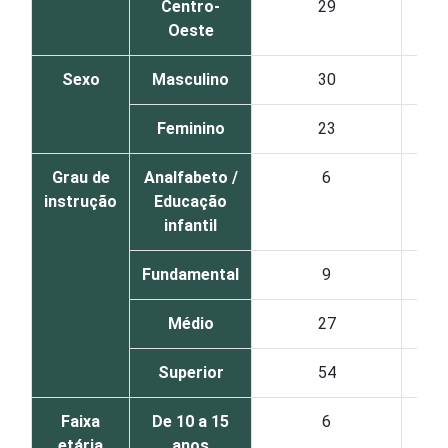
Centro-
29
Oeste
Sexo
Masculino
30
Feminino
23
Grau de
Analfabeto /
6
instrução
Educação
infantil
Fundamental
9
Médio
27
Superior
54
Faixa
De 10 a 15
6
etária
anos