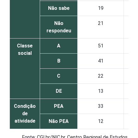
Não sabe
19
Não
21
respondeu
Classe
A
51
social
B
41
C
22
DE
13
Condição
PEA
33
de
atividade
Não PEA
12
Fonte: CGI.br/NIC.br, Centro Regional de Estudos