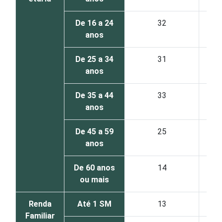
De 16 a 24
32
anos
De 25 a 34
31
anos
De 35 a 44
33
anos
De 45 a 59
25
anos
De 60 anos
14
ou mais
Renda
Até 1 SM
13
Familiar