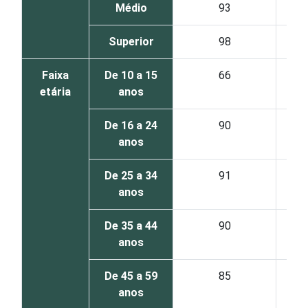
Médio
93
Superior
98
Faixa
De 10 a 15
66
etária
anos
De 16 a 24
90
anos
De 25 a 34
91
anos
De 35 a 44
90
anos
De 45 a 59
85
anos