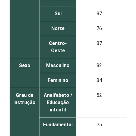
Sul
87
Norte
76
Centro-
87
Oeste
Sexo
Masculino
82
Feminino
84
Grau de
Analfabeto /
52
instrução
Educação
infantil
Fundamental
75