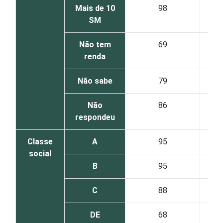
Mais de 10
98
SM
Não tem
69
renda
Não sabe
79
Não
86
respondeu
Classe
A
95
social
B
95
C
88
DE
68