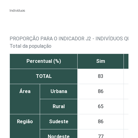
Ir para o conteúdo
Indivíduos
PROPORÇÃO PARA O INDICADOR J2 - INDIVÍDUOS QUE
Total da população
Percentual (%)
Sim
TOTAL
83
Área
Urbana
86
Rural
65
Região
Sudeste
86
Nordeste
77