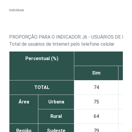
Ir para o conteúdo
Indivíduos
PROPORÇÃO PARA O INDICADOR J6 - USUÁRIOS DE INT
Total de usuários de Internet pelo telefone celular
Percentual (%)
Sim
TOTAL
74
Área
Urbana
75
Rural
64
Região
Sudeste
79