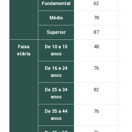
Fundamental
62
Médio
78
Superior
87
Faixa
De 10 a 15
48
etária
anos
De 16 a 24
76
anos
De 25 a 34
82
anos
De 35 a 44
76
anos