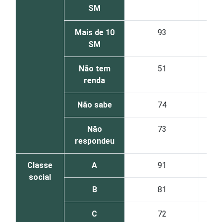
SM
Mais de 10
93
SM
Não tem
51
renda
Não sabe
74
Não
73
respondeu
Classe
A
91
social
B
81
C
72