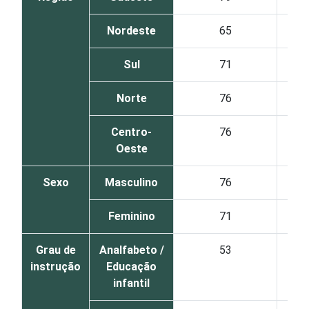
Nordeste
65
Sul
71
Norte
76
Centro-
76
Oeste
Sexo
Masculino
76
Feminino
71
Grau de
Analfabeto /
53
instrução
Educação
infantil