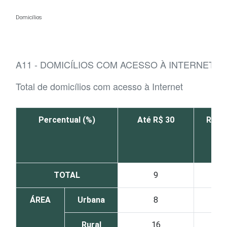
Ir para o conteúdo
Domicílios
A11 - DOMICÍLIOS COM ACESSO À INTERNET, 
Total de domicílios com acesso à Internet
Percentual (%)
Até R$ 30
R$ 31
TOTAL
9
ÁREA
Urbana
8
Rural
16