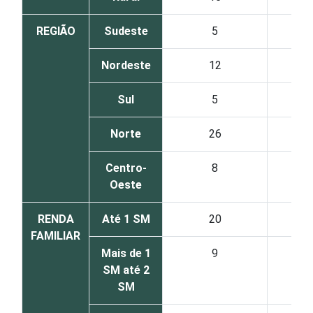
REGIÃO
Sudeste
5
Nordeste
12
Sul
5
Norte
26
Centro-
8
Oeste
RENDA
Até 1 SM
20
FAMILIAR
Mais de 1
9
SM até 2
SM