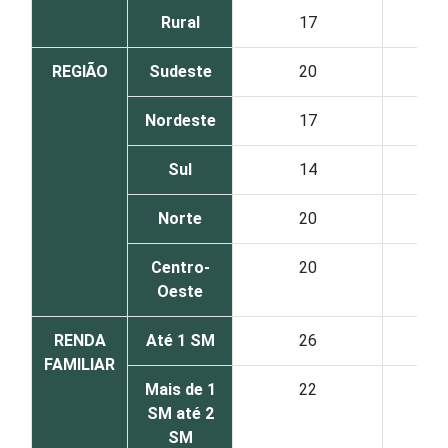
Rural
17
REGIÃO
Sudeste
20
Nordeste
17
Sul
14
Norte
20
Centro-
20
Oeste
RENDA
Até 1 SM
26
FAMILIAR
Mais de 1
22
SM até 2
SM