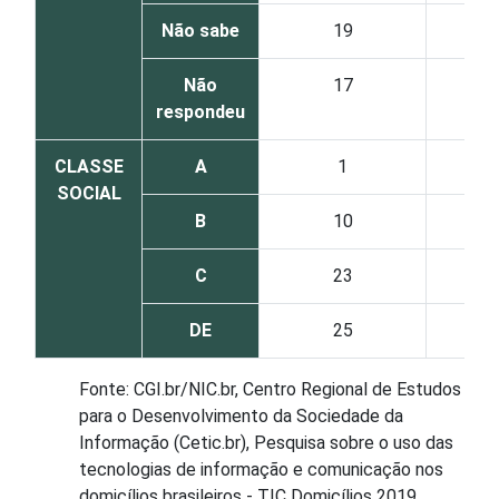
Não sabe
19
Não
17
respondeu
CLASSE
A
1
SOCIAL
B
10
C
23
DE
25
Fonte: CGI.br/NIC.br, Centro Regional de Estudos
para o Desenvolvimento da Sociedade da
Informação (Cetic.br), Pesquisa sobre o uso das
tecnologias de informação e comunicação nos
domicílios brasileiros - TIC Domicílios 2019.