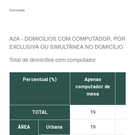
Ir para o conteúdo
Domicílios
A2A - DOMICÍLIOS COM COMPUTADOR, POR T
EXCLUSIVA OU SIMULTÂNEA NO DOMICÍLIO
Total de domicílios com computador
Percentual (%)
Apenas
A
computador de
no
mesa
TOTAL
19
ÁREA
Urbana
19