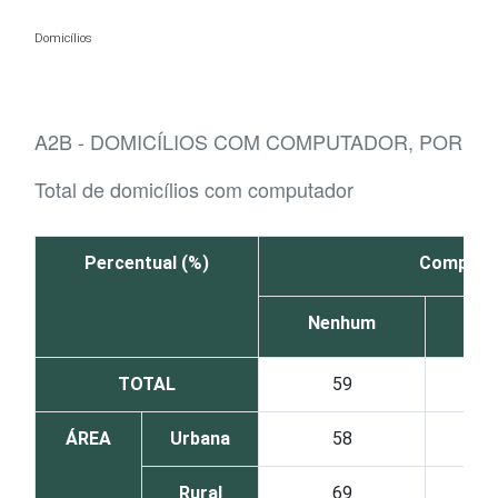
Ir para o conteúdo
Domicílios
A2B - DOMICÍLIOS COM COMPUTADOR, POR FA
Total de domicílios com computador
Percentual (%)
Computa
Nenhum
TOTAL
59
ÁREA
Urbana
58
Rural
69