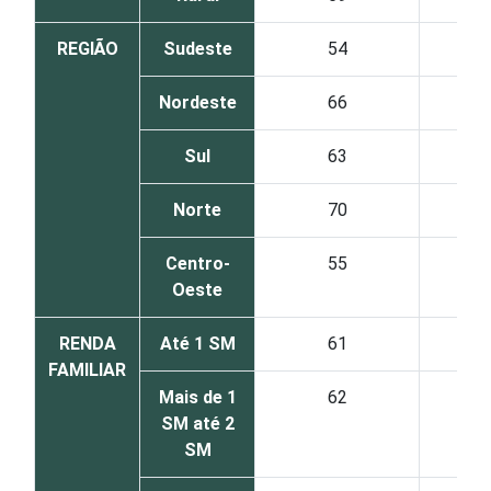
REGIÃO
Sudeste
54
Nordeste
66
Sul
63
Norte
70
Centro-
55
Oeste
RENDA
Até 1 SM
61
FAMILIAR
Mais de 1
62
SM até 2
SM