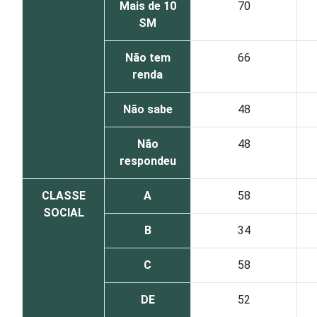
Mais de 10
70
SM
Não tem
66
renda
Não sabe
48
Não
48
respondeu
CLASSE
A
58
SOCIAL
B
34
C
58
DE
52