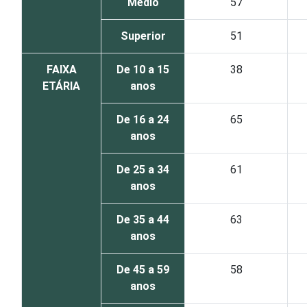
Médio
57
Superior
51
FAIXA
De 10 a 15
38
ETÁRIA
anos
De 16 a 24
65
anos
De 25 a 34
61
anos
De 35 a 44
63
anos
De 45 a 59
58
anos