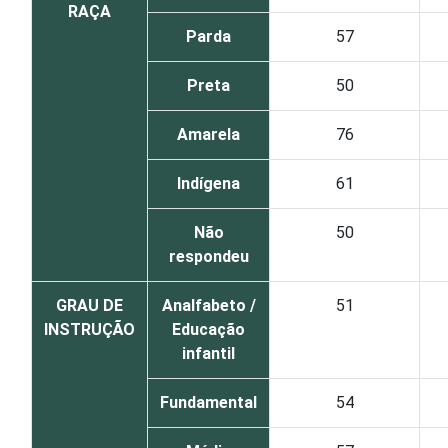
RAÇA
Parda
57
Preta
50
Amarela
76
Indígena
61
Não
50
respondeu
GRAU DE
Analfabeto /
51
INSTRUÇÃO
Educação
infantil
Fundamental
54