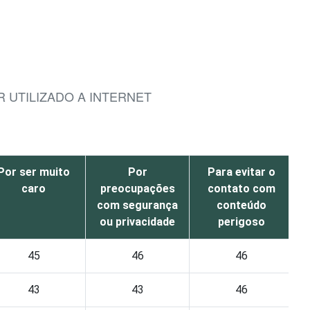
R UTILIZADO A INTERNET
Por ser muito
Por
Para evitar o
caro
preocupações
contato com
com segurança
conteúdo
ou privacidade
perigoso
45
46
46
43
43
46