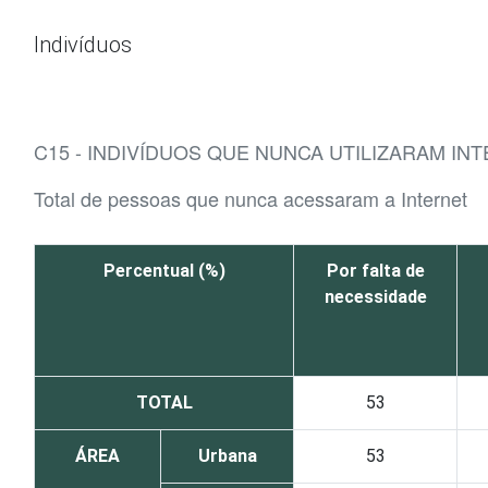
Ir para o conteúdo
Indivíduos
C15 - INDIVÍDUOS QUE NUNCA UTILIZARAM IN
Total de pessoas que nunca acessaram a Internet
Percentual (%)
Por falta de
necessidade
TOTAL
53
ÁREA
Urbana
53