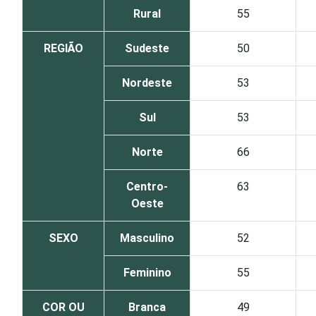
Rural
55
REGIÃO
Sudeste
50
Nordeste
53
Sul
53
Norte
66
Centro-
63
Oeste
SEXO
Masculino
52
Feminino
55
COR OU
Branca
49