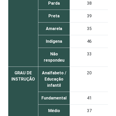
Parda
38
Preta
39
Amarela
35
Indígena
46
Não
33
respondeu
GRAU DE
Analfabeto /
20
INSTRUÇÃO
Educação
infantil
Fundamental
41
Médio
37