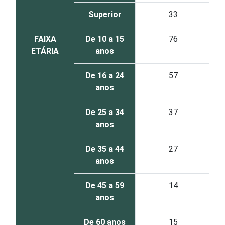
Superior
33
FAIXA
De 10 a 15
76
ETÁRIA
anos
De 16 a 24
57
anos
De 25 a 34
37
anos
De 35 a 44
27
anos
De 45 a 59
14
anos
De 60 anos
15