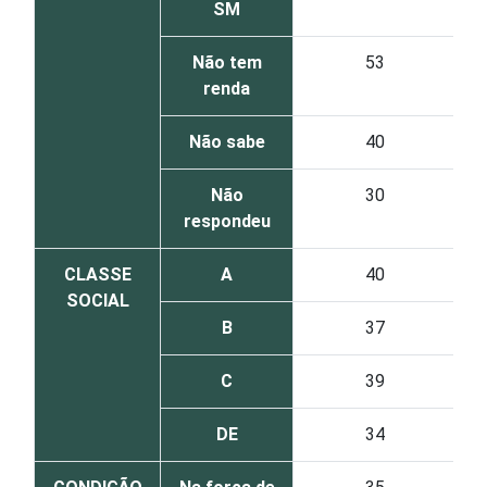
SM
Não tem
53
renda
Não sabe
40
Não
30
respondeu
CLASSE
A
40
SOCIAL
B
37
C
39
DE
34