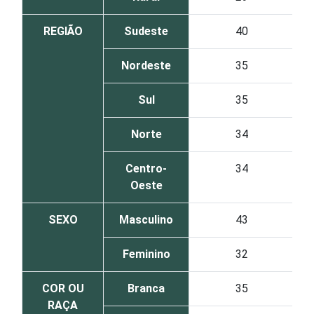
REGIÃO
Sudeste
40
Nordeste
35
Sul
35
Norte
34
Centro-
34
Oeste
SEXO
Masculino
43
Feminino
32
COR OU
Branca
35
RAÇA