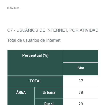
Ir para o conteúdo
Indivíduos
C7 - USUÁRIOS DE INTERNET, POR ATIVIDADES
Total de usuários de Internet
Percentual (%)
Sim
TOTAL
37
ÁREA
Urbana
38
Rural
29