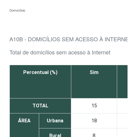
Ir para o conteúdo
Domicílios
A10B - DOMICÍLIOS SEM ACESSO À INTERNET,
Total de domicílios sem acesso à Internet
Percentual (%)
Sim
TOTAL
15
ÁREA
Urbana
18
Rural
8