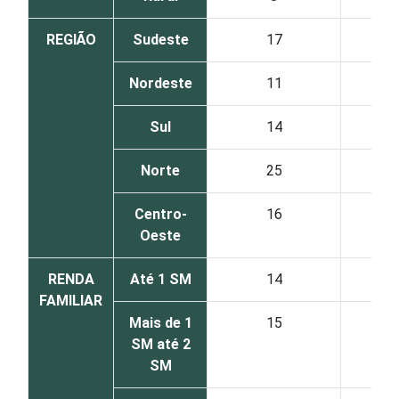
REGIÃO
Sudeste
17
Nordeste
11
Sul
14
Norte
25
Centro-
16
Oeste
RENDA
Até 1 SM
14
FAMILIAR
Mais de 1
15
SM até 2
SM