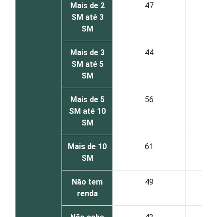
Mais de 2
47
SM até 3
SM
Mais de 3
44
SM até 5
SM
Mais de 5
56
SM até 10
SM
Mais de 10
61
SM
Não tem
49
renda