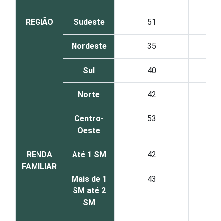
REGIÃO
Sudeste
51
Nordeste
35
Sul
40
Norte
42
Centro-
53
Oeste
RENDA
Até 1 SM
42
FAMILIAR
Mais de 1
43
SM até 2
SM