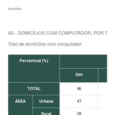
Ir para o conteúdo
Domicílios
A2 - DOMICÍLIOS COM COMPUTADOR, POR TI
Total de domicílios com computador
Percentual (%)
Sim
TOTAL
46
ÁREA
Urbana
47
Rural
38