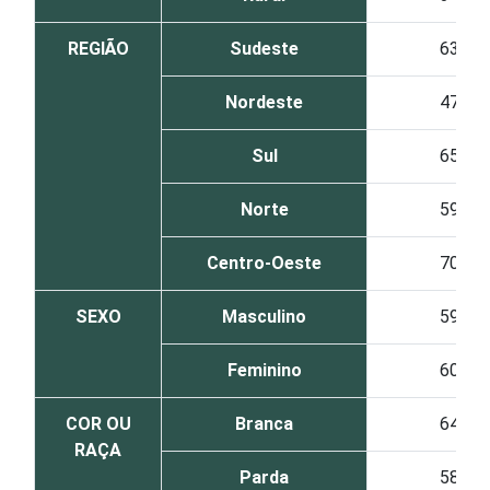
REGIÃO
Sudeste
63
Nordeste
47
Sul
65
Norte
59
Centro-Oeste
70
SEXO
Masculino
59
Feminino
60
COR OU
Branca
64
RAÇA
Parda
58