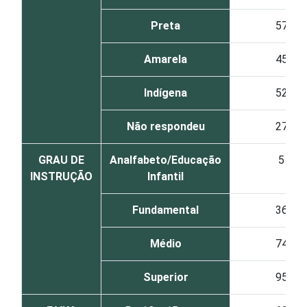
Preta
57
Amarela
45
Indígena
52
Não respondeu
27
GRAU DE
Analfabeto/Educação
5
INSTRUÇÃO
Infantil
Fundamental
36
Médio
74
Superior
95