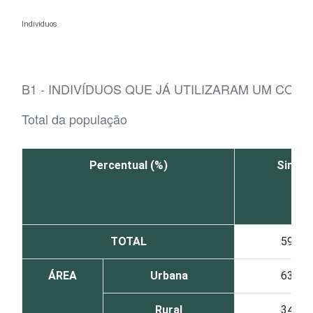
Ir para o conteúdo
Indivíduos
B1 - INDIVÍDUOS QUE JÁ UTILIZARAM UM COM
Total da população
Percentual (%)
Sim
TOTAL
59
ÁREA
Urbana
63
Rural
34