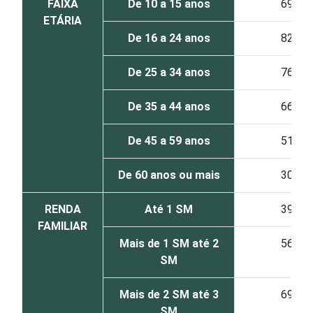
FAIXA
De 10 a 15 anos
69
ETÁRIA
De 16 a 24 anos
82
De 25 a 34 anos
76
De 35 a 44 anos
66
De 45 a 59 anos
51
De 60 anos ou mais
30
RENDA
Até 1 SM
39
FAMILIAR
Mais de 1 SM até 2
56
SM
Mais de 2 SM até 3
69
SM