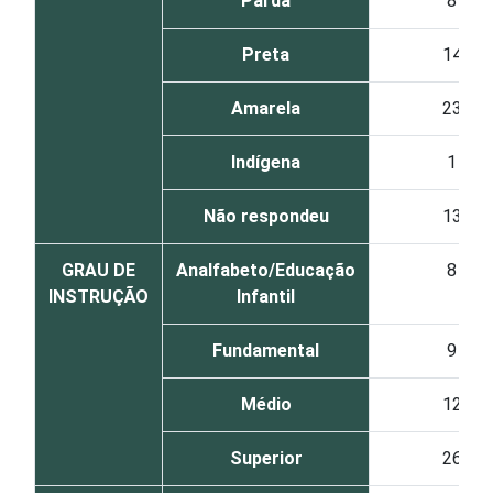
Parda
8
Preta
14
Amarela
23
Indígena
1
Não respondeu
13
GRAU DE
Analfabeto/Educação
8
INSTRUÇÃO
Infantil
Fundamental
9
Médio
12
Superior
26