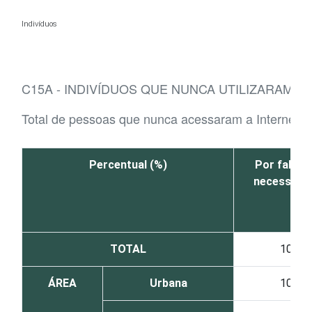
Ir para o conteúdo
Indivíduos
C15A - INDIVÍDUOS QUE NUNCA UTILIZARAM I
Total de pessoas que nunca acessaram a Internet
Percentual (%)
Por falta d
necessida
TOTAL
10
ÁREA
Urbana
10