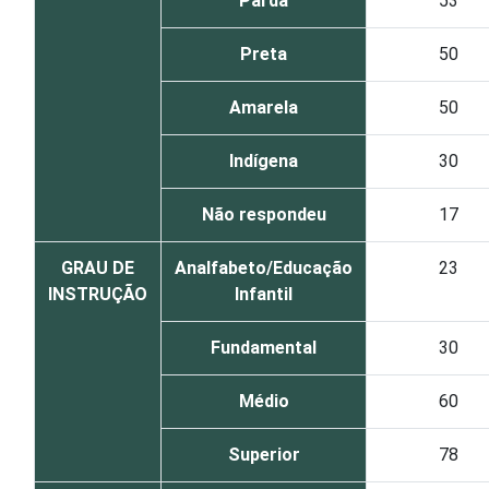
Parda
53
Preta
50
Amarela
50
Indígena
30
Não respondeu
17
GRAU DE
Analfabeto/Educação
23
INSTRUÇÃO
Infantil
Fundamental
30
Médio
60
Superior
78