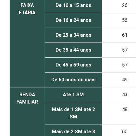
FAIXA
De 10 a 15 anos
26
ETÁRIA
De 16 a 24 anos
56
De 25 a 34 anos
61
De 35 a 44 anos
57
De 45 a 59 anos
57
De 60 anos ou mais
49
RENDA
Até 1 SM
43
FAMILIAR
Mais de 1 SM até 2
48
SM
Mais de 2 SM até 3
60