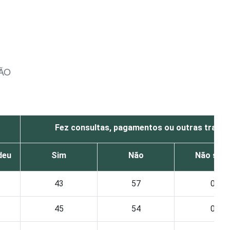
ÇÃO
Fez consultas, pagamentos ou outras transa
deu
Sim
Não
Não sab
43
57
0
45
54
0