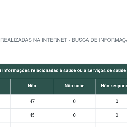
S REALIZADAS NA INTERNET - BUSCA DE INFORMA
 informações relacionadas à saúde ou a serviços de saúde
Não
Não sabe
Não respon
47
0
0
45
0
0