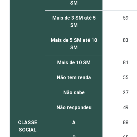
SM
Mais de 3 SM até 5
59
SM
Mais de 5 SM até 10
83
SM
Mais de 10 SM
81
Não tem renda
55
Não sabe
27
Não respondeu
49
CLASSE
A
88
SOCIAL