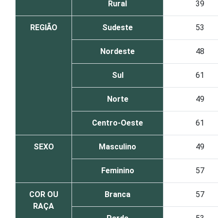
Rural
39
REGIÃO
Sudeste
53
Nordeste
48
Sul
61
Norte
49
Centro-Oeste
61
SEXO
Masculino
49
Feminino
57
COR OU
Branca
57
RAÇA