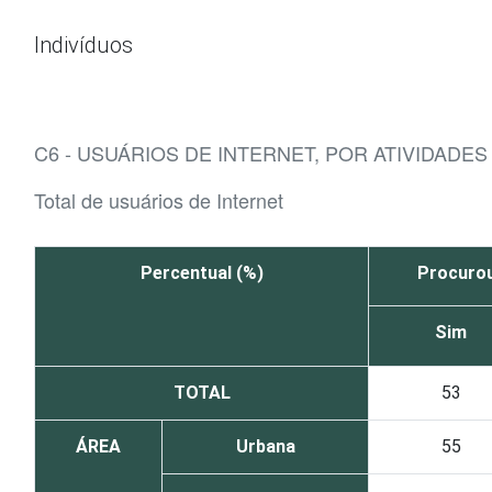
Ir para o conteúdo
Indivíduos
C6 - USUÁRIOS DE INTERNET, POR ATIVIDADE
Total de usuários de Internet
Percentual (%)
Procurou
Sim
TOTAL
53
ÁREA
Urbana
55