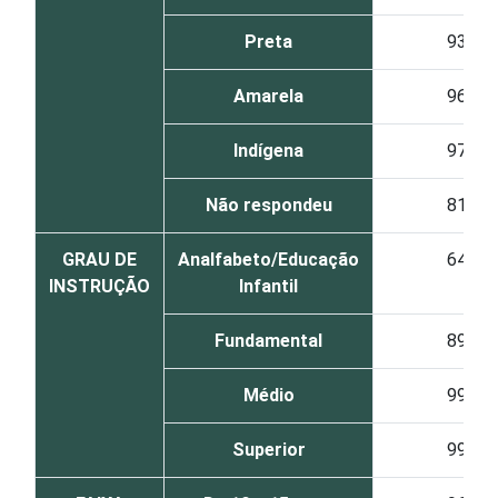
Preta
93
Amarela
96
Indígena
97
Não respondeu
81
GRAU DE
Analfabeto/Educação
64
INSTRUÇÃO
Infantil
Fundamental
89
Médio
99
Superior
99