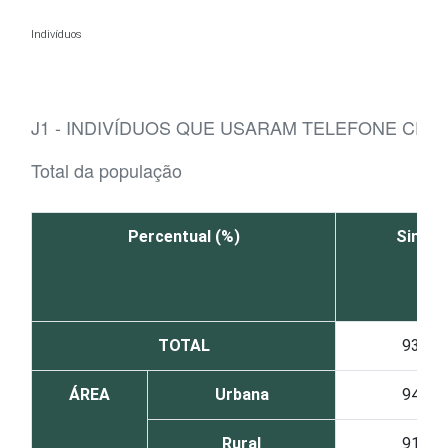
Ir para o conteúdo
Indivíduos
J1 - INDIVÍDUOS QUE USARAM TELEFONE CEL
Total da população
Percentual (%)
Sim
TOTAL
93
ÁREA
Urbana
94
Rural
91