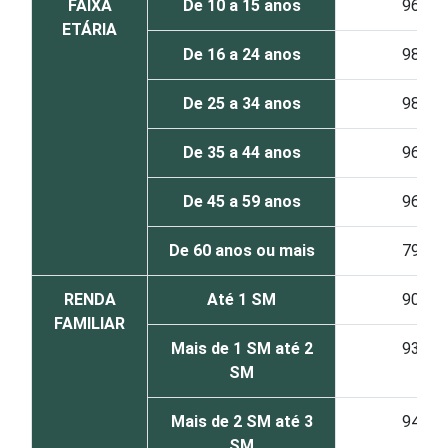
FAIXA
De 10 a 15 anos
96
ETÁRIA
De 16 a 24 anos
98
De 25 a 34 anos
98
De 35 a 44 anos
96
De 45 a 59 anos
96
De 60 anos ou mais
79
RENDA
Até 1 SM
90
FAMILIAR
Mais de 1 SM até 2
93
SM
Mais de 2 SM até 3
94
SM