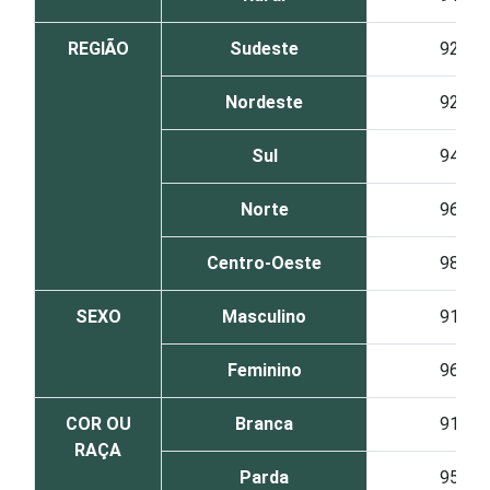
REGIÃO
Sudeste
92
Nordeste
92
Sul
94
Norte
96
Centro-Oeste
98
SEXO
Masculino
91
Feminino
96
COR OU
Branca
91
RAÇA
Parda
95