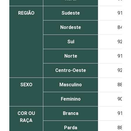
REGIÃO
Sudeste
91
Nordeste
84
Sul
92
Norte
91
Centro-Oeste
92
SEXO
Masculino
88
Feminino
90
COR OU
Branca
91
RAÇA
Parda
88