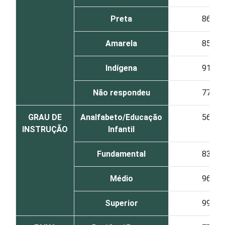
Preta
86
Amarela
85
Indígena
91
Não respondeu
77
GRAU DE
Analfabeto/Educação
56
INSTRUÇÃO
Infantil
Fundamental
83
Médio
96
Superior
99