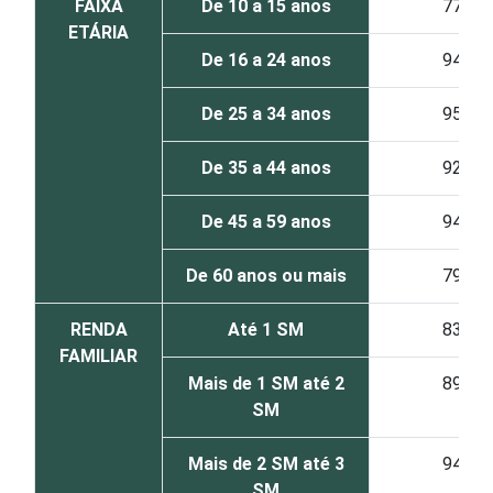
FAIXA
De 10 a 15 anos
77
ETÁRIA
De 16 a 24 anos
94
De 25 a 34 anos
95
De 35 a 44 anos
92
De 45 a 59 anos
94
De 60 anos ou mais
79
RENDA
Até 1 SM
83
FAMILIAR
Mais de 1 SM até 2
89
SM
Mais de 2 SM até 3
94
SM