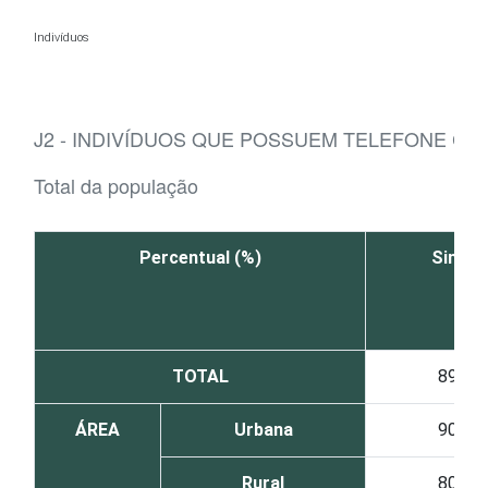
Ir para o conteúdo
Indivíduos
J2 - INDIVÍDUOS QUE POSSUEM TELEFONE CE
Total da população
Percentual (%)
Sim
TOTAL
89
ÁREA
Urbana
90
Rural
80