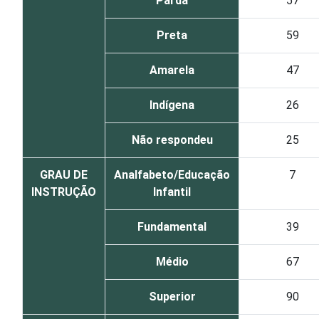
Parda
57
Preta
59
Amarela
47
Indígena
26
Não respondeu
25
GRAU DE
Analfabeto/Educação
7
INSTRUÇÃO
Infantil
Fundamental
39
Médio
67
Superior
90