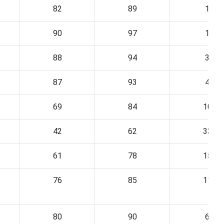
82
89
1
90
97
1
88
94
3
87
93
4
69
84
10
42
62
33
61
78
15
76
85
11
80
90
6