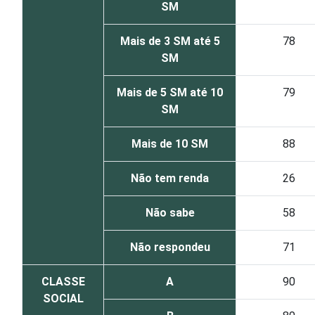
SM
Mais de 3 SM até 5
78
SM
Mais de 5 SM até 10
79
SM
Mais de 10 SM
88
Não tem renda
26
Não sabe
58
Não respondeu
71
CLASSE
A
90
SOCIAL