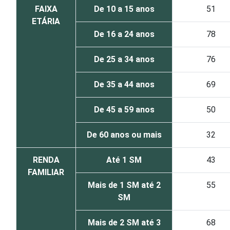
FAIXA
De 10 a 15 anos
51
ETÁRIA
De 16 a 24 anos
78
De 25 a 34 anos
76
De 35 a 44 anos
69
De 45 a 59 anos
50
De 60 anos ou mais
32
RENDA
Até 1 SM
43
FAMILIAR
Mais de 1 SM até 2
55
SM
Mais de 2 SM até 3
68