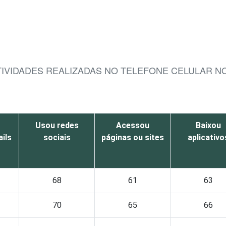
ATIVIDADES REALIZADAS NO TELEFONE CELULAR N
Usou redes
Acessou
Baixou
ils
sociais
páginas ou sites
aplicativo
68
61
63
70
65
66