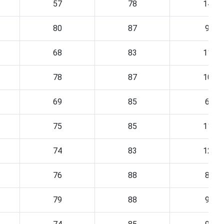
57
78
14
80
87
9
68
83
11
78
87
10
69
85
6
75
85
11
74
83
12
76
88
8
79
88
9