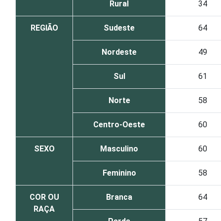
Rural
34
REGIÃO
Sudeste
64
Nordeste
49
Sul
61
Norte
58
Centro-Oeste
60
SEXO
Masculino
60
Feminino
58
COR OU
Branca
64
RAÇA