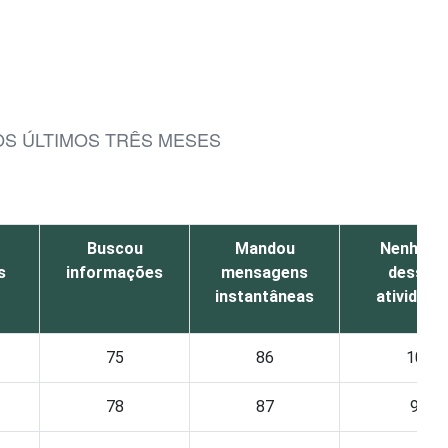
OS ÚLTIMOS TRÊS MESES
Buscou
Mandou
Nenhum
s
informações
mensagens
dessas
instantâneas
atividade
75
86
10
78
87
9