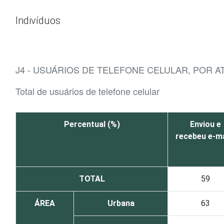
Ir para o conteúdo
Indivíduos
J4 - USUÁRIOS DE TELEFONE CELULAR, POR 
Total de usuários de telefone celular
Percentual (%)
Enviou e
recebeu e-ma
TOTAL
59
ÁREA
Urbana
63