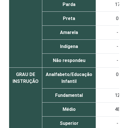
Parda
17
Preta
0
Amarela
-
Indígena
-
Não respondeu
-
GRAU DE
Analfabeto/Educação
0
INSTRUÇÃO
Infantil
Fundamental
12
Médio
48
Superior
-