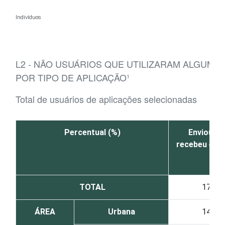
Ir para o conteúdo
Indivíduos
L2 - NÃO USUÁRIOS QUE UTILIZARAM ALGUMA
POR TIPO DE APLICAÇÃO¹
Total de usuários de aplicações selecionadas
Percentual (%)
Enviou ou
recebeu e-ma
TOTAL
17
ÁREA
Urbana
14