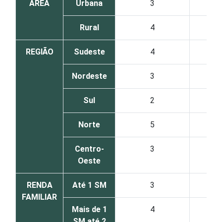
ÁREA
Urbana
3
Rural
4
REGIÃO
Sudeste
4
Nordeste
3
Sul
2
Norte
5
Centro-
3
Oeste
RENDA
Até 1 SM
3
FAMILIAR
Mais de 1
4
SM até 2