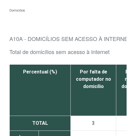
Ir para o conteúdo
Domicílios
A10A - DOMICÍLIOS SEM ACESSO À INTERNET, 
Total de domicílios sem acesso à Internet
Percentual (%)
Por falta de
Por 
computador no
nece
domicílio
dos m
TOTAL
3