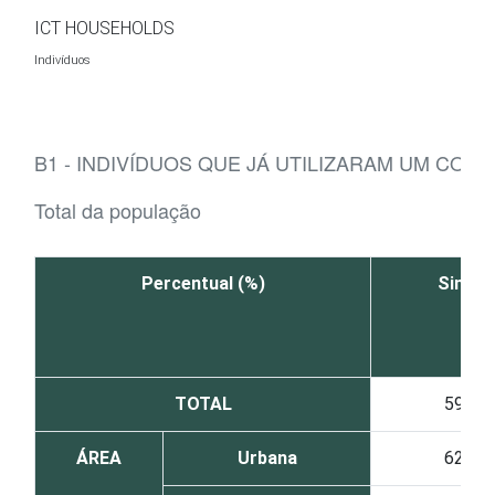
Ir para o conteúdo
ICT HOUSEHOLDS
Indivíduos
B1 - INDIVÍDUOS QUE JÁ UTILIZARAM UM COM
Total da população
Percentual (%)
Sim
TOTAL
59
ÁREA
Urbana
62