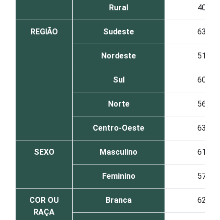
Rural
40
REGIÃO
Sudeste
63
Nordeste
51
Sul
60
Norte
56
Centro-Oeste
63
SEXO
Masculino
61
Feminino
57
COR OU
Branca
62
RAÇA