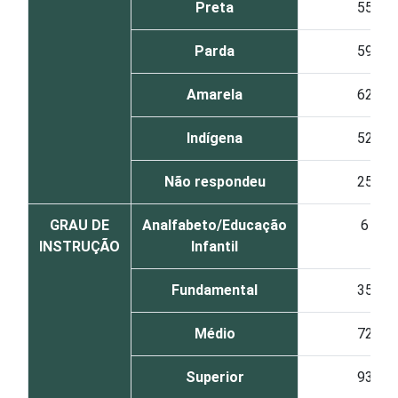
Preta
55
Parda
59
Amarela
62
Indígena
52
Não respondeu
25
GRAU DE
Analfabeto/Educação
6
INSTRUÇÃO
Infantil
Fundamental
35
Médio
72
Superior
93