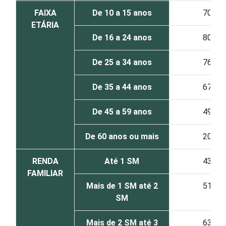
FAIXA
De 10 a 15 anos
70
ETÁRIA
De 16 a 24 anos
80
De 25 a 34 anos
76
De 35 a 44 anos
67
De 45 a 59 anos
49
De 60 anos ou mais
20
RENDA
Até 1 SM
43
FAMILIAR
Mais de 1 SM até 2
51
SM
Mais de 2 SM até 3
63