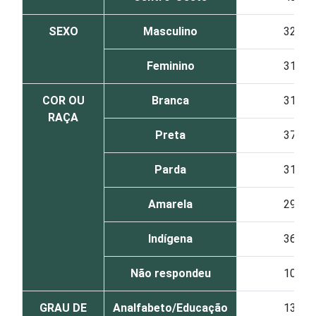
SEXO
Masculino
32
Feminino
31
COR OU
Branca
31
RAÇA
Preta
37
Parda
31
Amarela
29
Indígena
36
Não respondeu
10
GRAU DE
Analfabeto/Educação
13