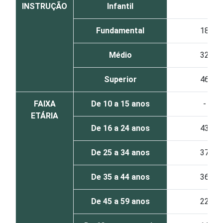
INSTRUÇÃO
Infantil
Fundamental
18
Médio
32
Superior
46
FAIXA
De 10 a 15 anos
-
ETÁRIA
De 16 a 24 anos
43
De 25 a 34 anos
37
De 35 a 44 anos
36
De 45 a 59 anos
22