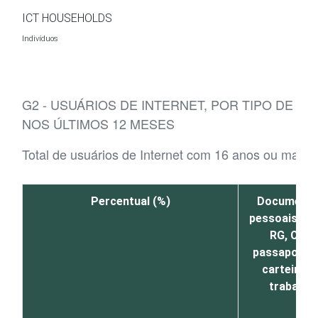
Ir para o conteúdo
ICT HOUSEHOLDS
Indivíduos
G2 - USUÁRIOS DE INTERNET, POR TIPO DE
NOS ÚLTIMOS 12 MESES
Total de usuários de Internet com 16 anos ou mais
Percentual (%)
Document
pessoais, c
RG, CPF,
passaporte
carteira d
trabalho