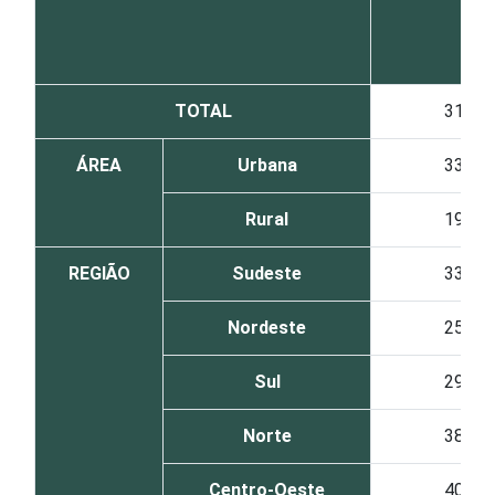
TOTAL
31
ÁREA
Urbana
33
Rural
19
REGIÃO
Sudeste
33
Nordeste
25
Sul
29
Norte
38
Centro-Oeste
40