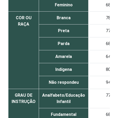
Feminino
68
COR OU
Branca
78
RAÇA
Preta
77
Parda
68
Amarela
64
Indígena
80
Não respondeu
94
GRAU DE
Analfabeto/Educação
77
INSTRUÇÃO
Infantil
Fundamental
68