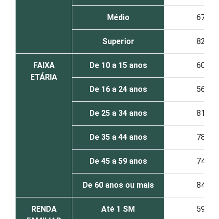
Médio
67
Superior
82
FAIXA
De 10 a 15 anos
60
ETÁRIA
De 16 a 24 anos
56
De 25 a 34 anos
81
De 35 a 44 anos
78
De 45 a 59 anos
74
De 60 anos ou mais
84
RENDA
Até 1 SM
59