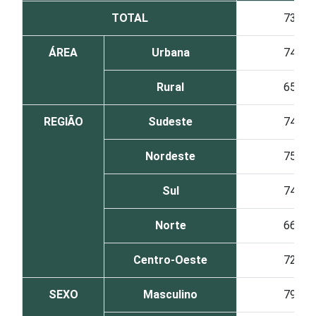
TOTAL
73
ÁREA
Urbana
74
Rural
65
REGIÃO
Sudeste
74
Nordeste
75
Sul
74
Norte
66
Centro-Oeste
72
SEXO
Masculino
79