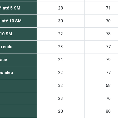
M até 5 SM
28
71
 até 10 SM
30
70
 10 SM
22
78
 renda
23
77
sabe
21
79
pondeu
22
77
32
68
23
76
20
80