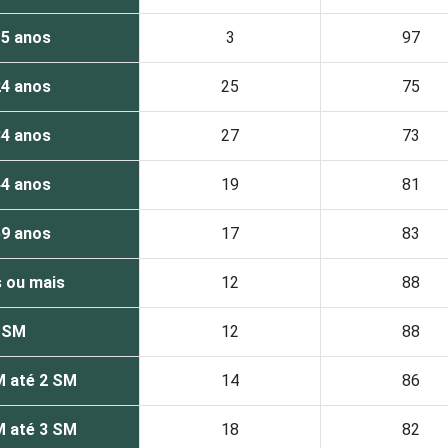
15 anos
3
97
24 anos
25
75
34 anos
27
73
44 anos
19
81
59 anos
17
83
 ou mais
12
88
1 SM
12
88
M até 2 SM
14
86
M até 3 SM
18
82