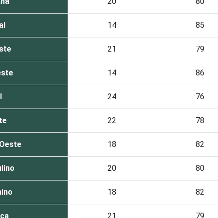
ana
20
80
al
14
85
ste
21
79
este
14
86
l
24
76
te
22
78
-Oeste
18
82
lino
20
80
ino
18
82
nca
21
79