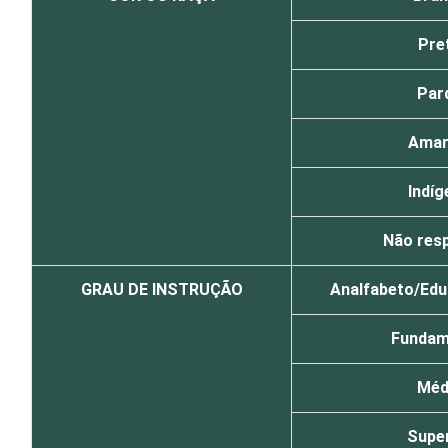
Pre
Par
Amar
Indíg
Não res
GRAU DE INSTRUÇÃO
Analfabeto/Educ
Fundam
Méd
Super