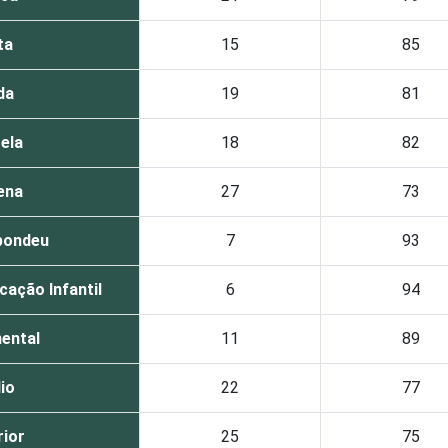
ta
15
85
da
19
81
ela
18
82
ena
27
73
pondeu
7
93
ação Infantil
6
94
ental
11
89
io
22
77
ior
25
75