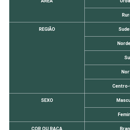
ÁREA
Urb
Rur
REGIÃO
Sude
Nord
Su
Nor
Centro
SEXO
Mascu
Femin
COR OU RAÇA
Bra