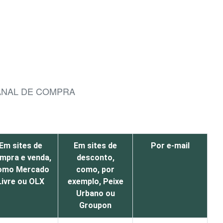
ANAL DE COMPRA
Em sites de
Em sites de
Por e-mail
mpra e venda,
desconto,
omo Mercado
como, por
Livre ou OLX
exemplo, Peixe
Urbano ou
Groupon