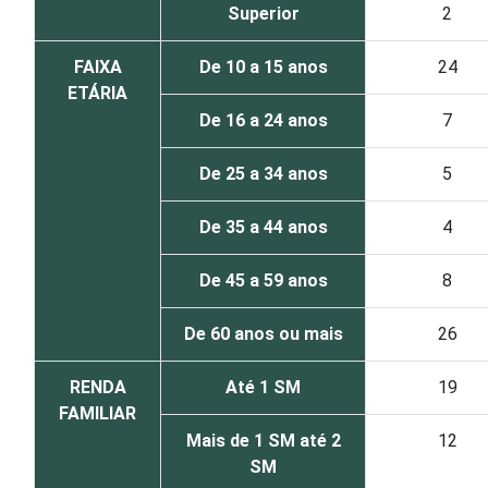
Superior
2
FAIXA
De 10 a 15 anos
24
ETÁRIA
De 16 a 24 anos
7
De 25 a 34 anos
5
De 35 a 44 anos
4
De 45 a 59 anos
8
De 60 anos ou mais
26
RENDA
Até 1 SM
19
FAMILIAR
Mais de 1 SM até 2
12
SM