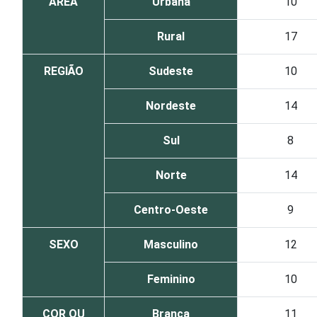
ÁREA
Urbana
10
Rural
17
REGIÃO
Sudeste
10
Nordeste
14
Sul
8
Norte
14
Centro-Oeste
9
SEXO
Masculino
12
Feminino
10
COR OU
Branca
11