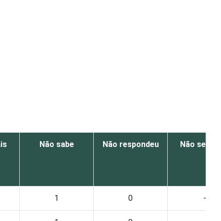
is
Não sabe
Não respondeu
Não se apl
1
0
-