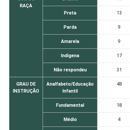
RAÇA
Preta
13
Parda
9
Amarela
9
Indígena
17
Não respondeu
31
GRAU DE
Analfabeto/Educação
48
INSTRUÇÃO
Infantil
Fundamental
18
Médio
4