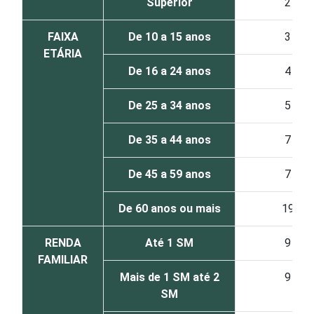
Superior
2
FAIXA
De 10 a 15 anos
3
ETÁRIA
De 16 a 24 anos
4
De 25 a 34 anos
5
De 35 a 44 anos
7
De 45 a 59 anos
7
De 60 anos ou mais
19
RENDA
Até 1 SM
9
FAMILIAR
Mais de 1 SM até 2
9
SM