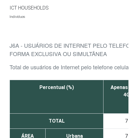
Ir para o conteúdo
ICT HOUSEHOLDS
Indivíduos
J6A - USUÁRIOS DE INTERNET PELO TELEFONE
FORMA EXCLUSIVA OU SIMULTÂNEA
Total de usuários de Internet pelo telefone celular
Percentual (%)
Apenas 3G 
4G
TOTAL
7
ÁREA
Urbana
7