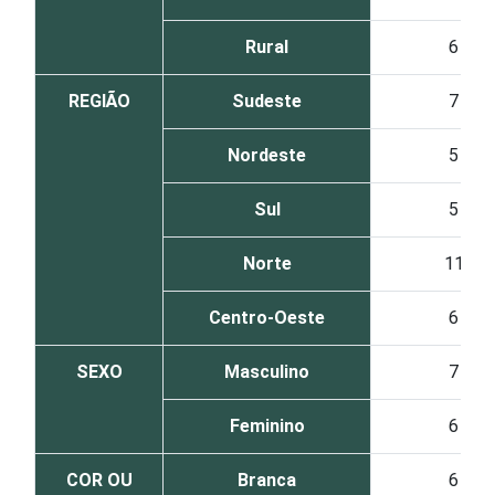
Rural
6
REGIÃO
Sudeste
7
Nordeste
5
Sul
5
Norte
11
Centro-Oeste
6
SEXO
Masculino
7
Feminino
6
COR OU
Branca
6