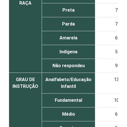
RAÇA
Preta
7
Parda
7
Amarela
6
Indígena
5
Não respondeu
9
GRAU DE
Analfabeto/Educação
13
INSTRUÇÃO
Infantil
Fundamental
10
Médio
6