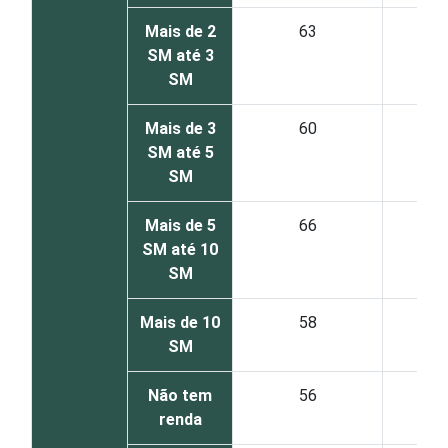
Mais de 2
63
SM até 3
SM
Mais de 3
60
SM até 5
SM
Mais de 5
66
SM até 10
SM
Mais de 10
58
SM
Não tem
56
renda