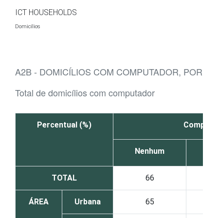
Ir para o conteúdo
ICT HOUSEHOLDS
Domicílios
A2B - DOMICÍLIOS COM COMPUTADOR, POR FA
Total de domicílios com computador
Percentual (%)
Computa
Nenhum
TOTAL
66
ÁREA
Urbana
65