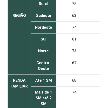
Rural
75
REGIÃO
Sudeste
63
Nordeste
74
Sul
61
Norte
73
Centro-
67
Oeste
RENDA
Até 1 SM
68
FAMILIAR
Mais de 1
74
SM até 2
SM