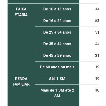
FAIXA
De 10 a 15 anos
34
ETÁRIA
De 16 a 24 anos
53
De 25 a 34 anos
51
De 35 a 44 anos
44
De 45 a 59 anos
31
De 60 anos ou mais
19
RENDA
Até 1 SM
19
FAMILIAR
Mais de 1 SM até 2
30
SM