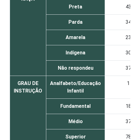
Preta
43
Parda
34
Amarela
23
Indígena
30
Não respondeu
37
GRAU DE
Analfabeto/Educação
1
INSTRUÇÃO
Infantil
Fundamental
18
Médio
37
Superior
78