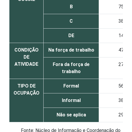
B
75
C
38
DE
14
CONDIÇÃO
Na força de trabalho
47
DE
ATIVIDADE
Fora da força de
27
trabalho
TIPO DE
Formal
56
OCUPAÇÃO
Informal
38
Não se aplica
29
Fonte: Núcleo de Informação e Coordenação do