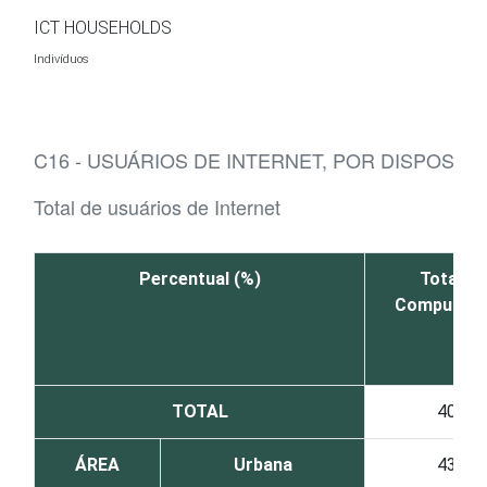
Ir para o conteúdo
ICT HOUSEHOLDS
Indivíduos
C16 - USUÁRIOS DE INTERNET, POR DISPOSITI
Total de usuários de Internet
Percentual (%)
Total -
Computad
TOTAL
40
ÁREA
Urbana
43