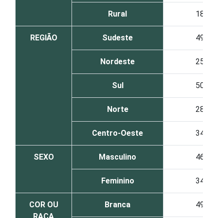
Rural
18
REGIÃO
Sudeste
49
Nordeste
25
Sul
50
Norte
28
Centro-Oeste
34
SEXO
Masculino
46
Feminino
34
COR OU
Branca
49
RAÇA