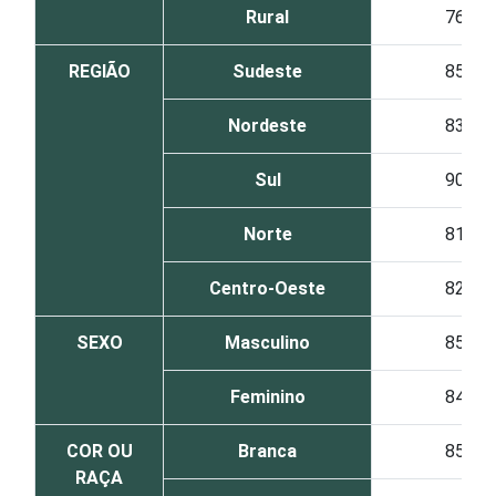
Rural
76
REGIÃO
Sudeste
85
Nordeste
83
Sul
90
Norte
81
Centro-Oeste
82
SEXO
Masculino
85
Feminino
84
COR OU
Branca
85
RAÇA