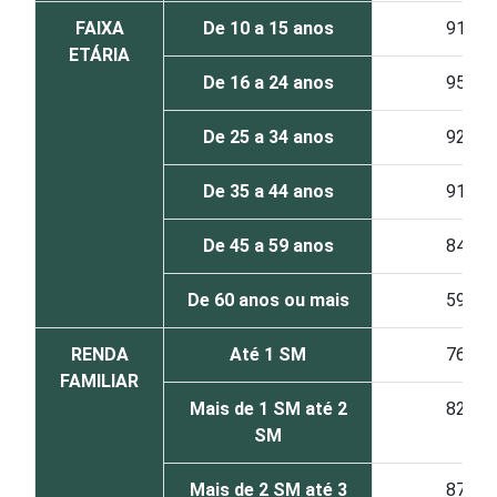
FAIXA
De 10 a 15 anos
91
ETÁRIA
De 16 a 24 anos
95
De 25 a 34 anos
92
De 35 a 44 anos
91
De 45 a 59 anos
84
De 60 anos ou mais
59
RENDA
Até 1 SM
76
FAMILIAR
Mais de 1 SM até 2
82
SM
Mais de 2 SM até 3
87