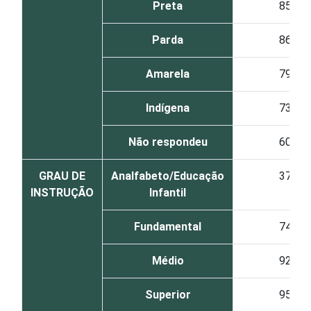
Preta
85
Parda
86
Amarela
79
Indígena
73
Não respondeu
60
GRAU DE
Analfabeto/Educação
37
INSTRUÇÃO
Infantil
Fundamental
74
Médio
92
Superior
95