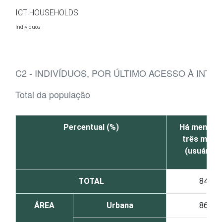
Ir para o conteúdo
ICT HOUSEHOLDS
Indivíduos
C2 - INDIVÍDUOS, POR ÚLTIMO ACESSO À INTE
Total da população
Percentual (%)
Há menos 
três mese
(usuário)
TOTAL
84
ÁREA
Urbana
86