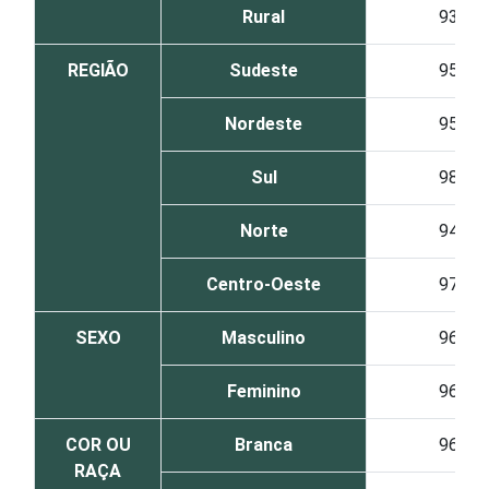
Rural
93
REGIÃO
Sudeste
95
Nordeste
95
Sul
98
Norte
94
Centro-Oeste
97
SEXO
Masculino
96
Feminino
96
COR OU
Branca
96
RAÇA