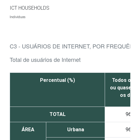
Ir para o conteúdo
ICT HOUSEHOLDS
Indivíduos
C3 - USUÁRIOS DE INTERNET, POR FREQUÊNC
Total de usuários de Internet
Percentual (%)
Todos os di
ou quase to
os dias
TOTAL
96
ÁREA
Urbana
96