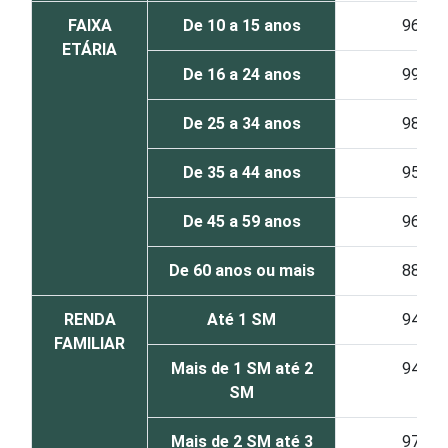
FAIXA
De 10 a 15 anos
96
ETÁRIA
De 16 a 24 anos
99
De 25 a 34 anos
98
De 35 a 44 anos
95
De 45 a 59 anos
96
De 60 anos ou mais
88
RENDA
Até 1 SM
94
FAMILIAR
Mais de 1 SM até 2
94
SM
Mais de 2 SM até 3
97