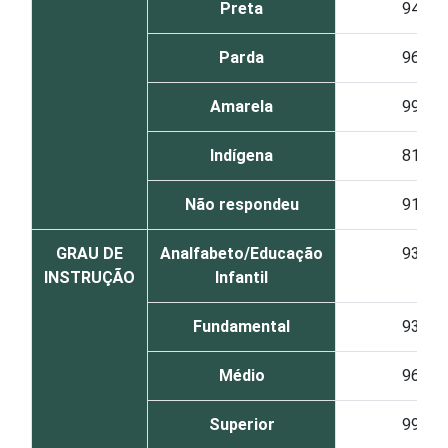
Preta
94
Parda
96
Amarela
99
Indígena
81
Não respondeu
91
GRAU DE
Analfabeto/Educação
93
INSTRUÇÃO
Infantil
Fundamental
93
Médio
96
Superior
99