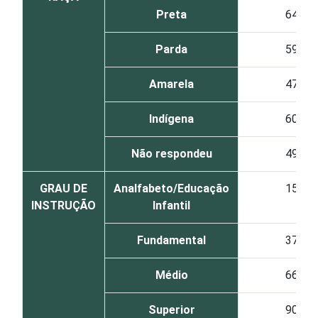
Preta
64
Parda
59
Amarela
47
Indígena
60
Não respondeu
49
GRAU DE
Analfabeto/Educação
15
INSTRUÇÃO
Infantil
Fundamental
37
Médio
66
Superior
90