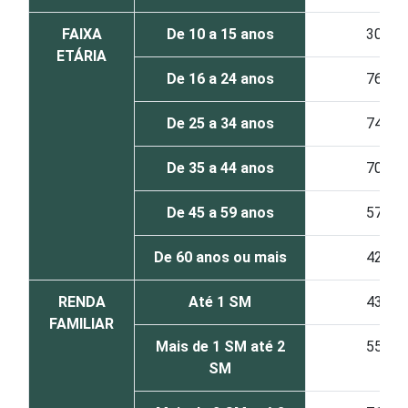
FAIXA
De 10 a 15 anos
30
ETÁRIA
De 16 a 24 anos
76
De 25 a 34 anos
74
De 35 a 44 anos
70
De 45 a 59 anos
57
De 60 anos ou mais
42
RENDA
Até 1 SM
43
FAMILIAR
Mais de 1 SM até 2
55
SM