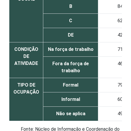
B
84
C
62
DE
42
CONDIÇÃO
Na força de trabalho
71
DE
ATIVIDADE
Fora da força de
46
trabalho
TIPO DE
Formal
79
OCUPAÇÃO
Informal
60
Não se aplica
49
Fonte: Núcleo de Informação e Coordenação do