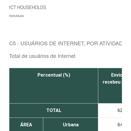
Ir para o conteúdo
ICT HOUSEHOLDS
Indivíduos
C5 - USUÁRIOS DE INTERNET, POR ATIVIDADE
Total de usuários de Internet
Percentual (%)
Enviou e
recebeu e-ma
TOTAL
62
ÁREA
Urbana
64