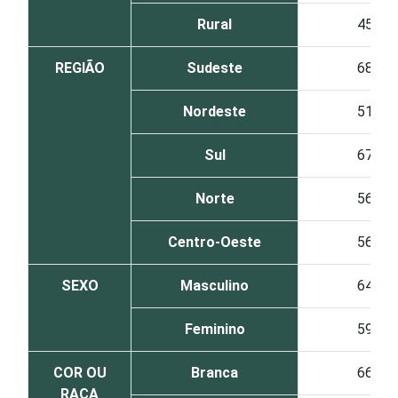
Rural
45
REGIÃO
Sudeste
68
Nordeste
51
Sul
67
Norte
56
Centro-Oeste
56
SEXO
Masculino
64
Feminino
59
COR OU
Branca
66
RAÇA