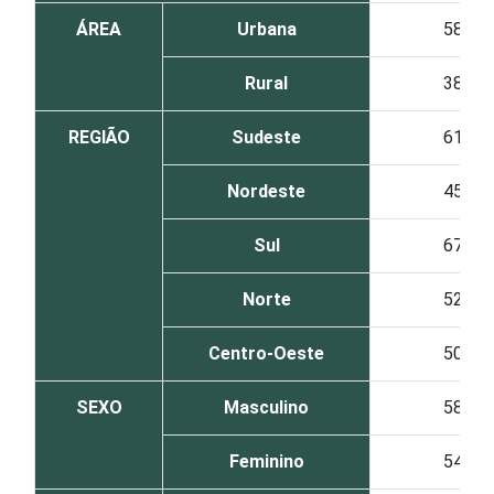
ÁREA
Urbana
58
Rural
38
REGIÃO
Sudeste
61
Nordeste
45
Sul
67
Norte
52
Centro-Oeste
50
SEXO
Masculino
58
Feminino
54