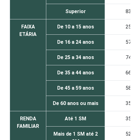
Superior
83
FAIXA
De 10 a 15 anos
25
ETÁRIA
De 16 a 24 anos
57
De 25 a 34 anos
74
De 35 a 44 anos
66
De 45 a 59 anos
58
De 60 anos ou mais
35
RENDA
Até 1 SM
35
FAMILIAR
Mais de 1 SM até 2
52