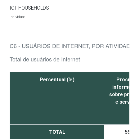
Ir para o conteúdo
ICT HOUSEHOLDS
Indivíduos
C6 - USUÁRIOS DE INTERNET, POR ATIVIDADE
Total de usuários de Internet
Percentual (%)
Procurou
informaçõ
sobre produ
e serviço
TOTAL
56