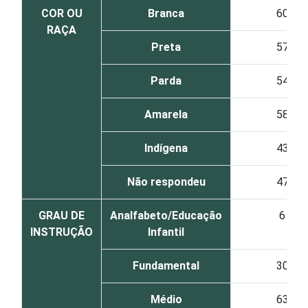
COR OU
Branca
60
RAÇA
Preta
57
Parda
54
Amarela
58
Indígena
43
Não respondeu
47
GRAU DE
Analfabeto/Educação
6
INSTRUÇÃO
Infantil
Fundamental
30
Médio
63