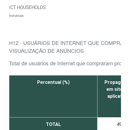
Ir para o conteúdo
ICT HOUSEHOLDS
Indivíduos
H12 - USUÁRIOS DE INTERNET QUE COMPRAR
VISUALIZAÇÃO DE ANÚNCIOS
Total de usuários de Internet que compraram produt
Percentual (%)
Propagand
em sites o
aplicativo
TOTAL
49