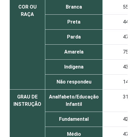
COR OU
Branca
55
RAÇA
Preta
44
Parda
47
Amarela
75
Indígena
43
Não respondeu
14
GRAU DE
Analfabeto/Educação
31
INSTRUÇÃO
Infantil
Fundamental
42
Médio
47