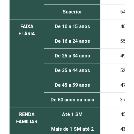
Superior
54
FAIXA
De 10 a 15 anos
40
ETÁRIA
De 16 a 24 anos
55
De 25 a 34 anos
49
De 35 a 44 anos
52
De 45 a 59 anos
47
De 60 anos ou mais
37
RENDA
Até 1 SM
45
FAMILIAR
Mais de 1 SM até 2
43