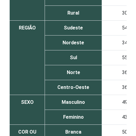
Rural
30
REGIÃO
Sudeste
54
Nordeste
34
Sul
55
Norte
36
Centro-Oeste
36
SEXO
Masculino
49
Feminino
43
COR OU
Branca
50