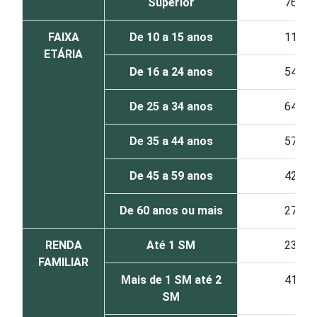
Superior
76
FAIXA
De 10 a 15 anos
11
ETÁRIA
De 16 a 24 anos
54
De 25 a 34 anos
64
De 35 a 44 anos
57
De 45 a 59 anos
42
De 60 anos ou mais
27
RENDA
Até 1 SM
23
FAMILIAR
Mais de 1 SM até 2
41
SM