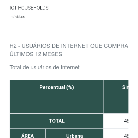
Ir para o conteúdo
ICT HOUSEHOLDS
Indivíduos
H2 - USUÁRIOS DE INTERNET QUE COMPRARA
ÚLTIMOS 12 MESES
Total de usuários de Internet
Percentual (%)
Sim
TOTAL
46
ÁREA
Urbana
48