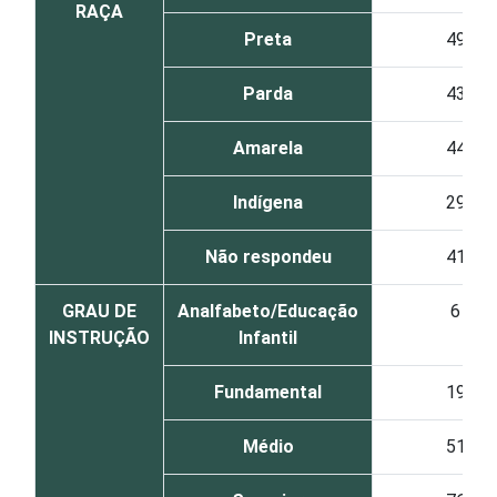
RAÇA
Preta
49
Parda
43
Amarela
44
Indígena
29
Não respondeu
41
GRAU DE
Analfabeto/Educação
6
INSTRUÇÃO
Infantil
Fundamental
19
Médio
51