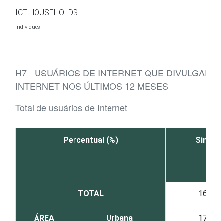
Ir para o conteúdo
ICT HOUSEHOLDS
Indivíduos
H7 - USUÁRIOS DE INTERNET QUE DIVULGAR
INTERNET NOS ÚLTIMOS 12 MESES
Total de usuários de Internet
Percentual (%)
Sim
TOTAL
16
ÁREA
Urbana
17