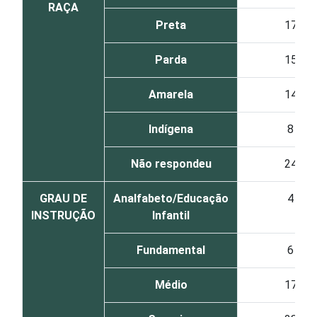
RAÇA
Preta
17
Parda
15
Amarela
14
Indígena
8
Não respondeu
24
GRAU DE
Analfabeto/Educação
4
INSTRUÇÃO
Infantil
Fundamental
6
Médio
17