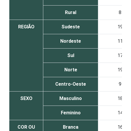
Rural
8
REGIÃO
Sudeste
19
Nordeste
11
Sul
17
Norte
19
Centro-Oeste
9
SEXO
Masculino
18
Feminino
14
COR OU
Branca
16