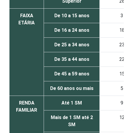
Superior
28
FAIXA
De 10 a 15 anos
3
ETÁRIA
De 16 a 24 anos
18
De 25 a 34 anos
23
De 35 a 44 anos
22
De 45 a 59 anos
15
De 60 anos ou mais
5
RENDA
Até 1 SM
9
FAMILIAR
Mais de 1 SM até 2
12
SM