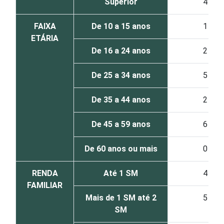
Superior
4
FAIXA
De 10 a 15 anos
1
ETÁRIA
De 16 a 24 anos
2
De 25 a 34 anos
5
De 35 a 44 anos
2
De 45 a 59 anos
6
De 60 anos ou mais
0
RENDA
Até 1 SM
4
FAMILIAR
Mais de 1 SM até 2
5
SM