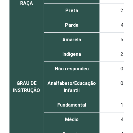
RAÇA
Preta
2
Parda
4
Amarela
5
Indígena
2
Não respondeu
0
GRAU DE
Analfabeto/Educação
0
INSTRUÇÃO
Infantil
Fundamental
1
Médio
4