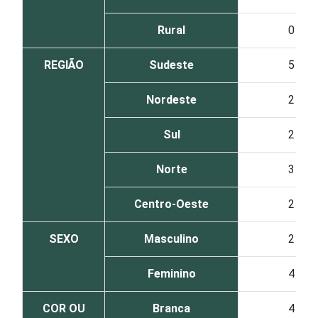
Rural
0
REGIÃO
Sudeste
5
Nordeste
2
Sul
2
Norte
3
Centro-Oeste
2
SEXO
Masculino
2
Feminino
4
COR OU
Branca
4