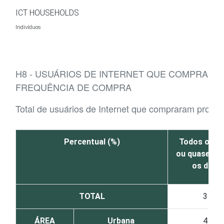
Ir para o conteúdo
ICT HOUSEHOLDS
Indivíduos
H8 - USUÁRIOS DE INTERNET QUE COMPRARA
FREQUÊNCIA DE COMPRA
Total de usuários de Internet que compraram produt
Percentual (%)
Todos os di
ou quase to
os dias
TOTAL
3
ÁREA
Urbana
4