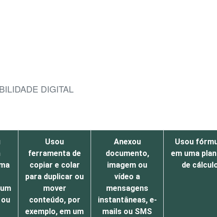
BILIDADE DIGITAL
u
Usou
Anexou
Usou fórmu
m
ferramenta de
documento,
em uma plan
uma
copiar e colar
imagem ou
de cálcul
r
para duplicar ou
vídeo a
 um
mover
mensagens
 ou
conteúdo, por
instantâneas, e-
exemplo, em um
mails ou SMS