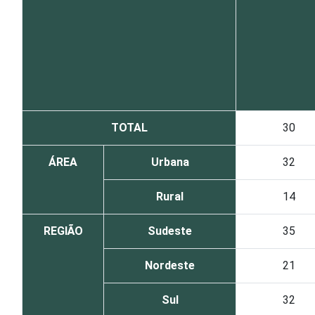
TOTAL
30
ÁREA
Urbana
32
Rural
14
REGIÃO
Sudeste
35
Nordeste
21
Sul
32