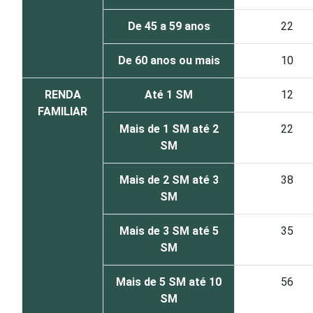
De 45 a 59 anos
22
De 60 anos ou mais
10
RENDA
Até 1 SM
12
FAMILIAR
Mais de 1 SM até 2
22
SM
Mais de 2 SM até 3
38
SM
Mais de 3 SM até 5
35
SM
Mais de 5 SM até 10
56
SM