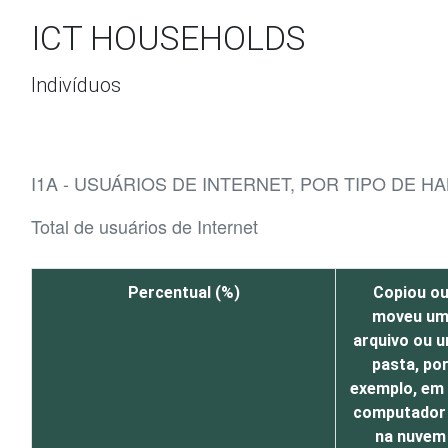
Ir para o conteúdo
ICT HOUSEHOLDS
Indivíduos
I1A - USUÁRIOS DE INTERNET, POR TIPO DE HA
Total de usuários de Internet
Percentual (%)
Copiou o
moveu u
arquivo ou 
pasta, po
exemplo, em
computador
na nuvem