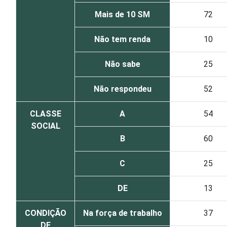
Mais de 10 SM
72
Não tem renda
10
Não sabe
25
Não respondeu
52
CLASSE
A
54
SOCIAL
B
60
C
25
DE
13
CONDIÇÃO
Na força de trabalho
37
DE