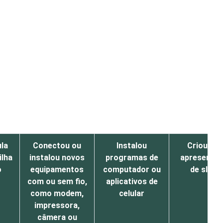
la
Conectou ou
Instalou
Criou um
ilha
instalou novos
programas de
apresenta
o
equipamentos
computador ou
de slides
com ou sem fio,
aplicativos de
como modem,
celular
impressora,
câmera ou