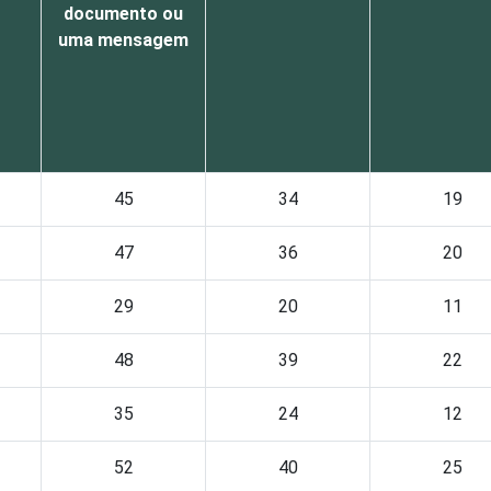
documento ou
uma mensagem
45
34
19
47
36
20
29
20
11
48
39
22
35
24
12
52
40
25