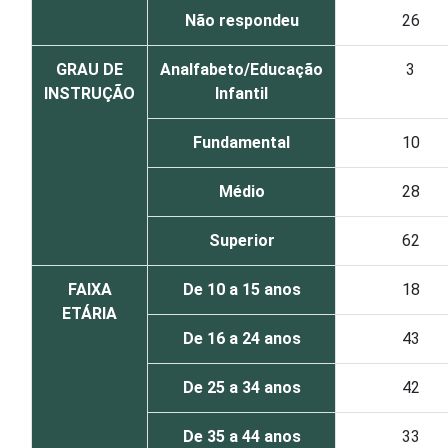
Não respondeu
26
GRAU DE
Analfabeto/Educação
3
INSTRUÇÃO
Infantil
Fundamental
10
Médio
28
Superior
62
FAIXA
De 10 a 15 anos
18
ETÁRIA
De 16 a 24 anos
43
De 25 a 34 anos
42
De 35 a 44 anos
33