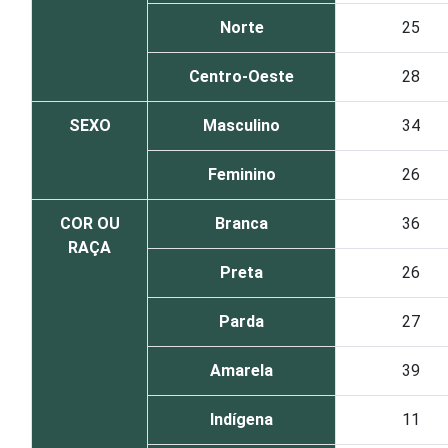
Norte
25
Centro-Oeste
28
SEXO
Masculino
34
Feminino
26
COR OU
Branca
36
RAÇA
Preta
26
Parda
27
Amarela
39
Indígena
11