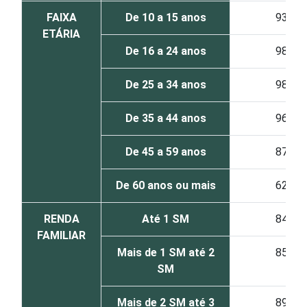
FAIXA
De 10 a 15 anos
93
ETÁRIA
De 16 a 24 anos
98
De 25 a 34 anos
98
De 35 a 44 anos
96
De 45 a 59 anos
87
De 60 anos ou mais
62
RENDA
Até 1 SM
84
FAMILIAR
Mais de 1 SM até 2
85
SM
Mais de 2 SM até 3
89