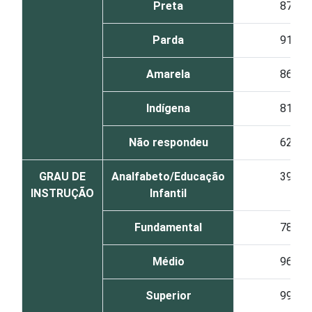
Preta
87
Parda
91
Amarela
86
Indígena
81
Não respondeu
62
GRAU DE
Analfabeto/Educação
39
INSTRUÇÃO
Infantil
Fundamental
78
Médio
96
Superior
99