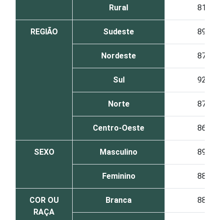
Rural
81
REGIÃO
Sudeste
89
Nordeste
87
Sul
92
Norte
87
Centro-Oeste
86
SEXO
Masculino
89
Feminino
88
COR OU
Branca
88
RAÇA