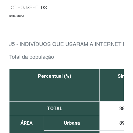
Ir para o conteúdo
ICT HOUSEHOLDS
Indivíduos
J5 - INDIVÍDUOS QUE USARAM A INTERNET N
Total da população
Percentual (%)
Sim
TOTAL
88
ÁREA
Urbana
89