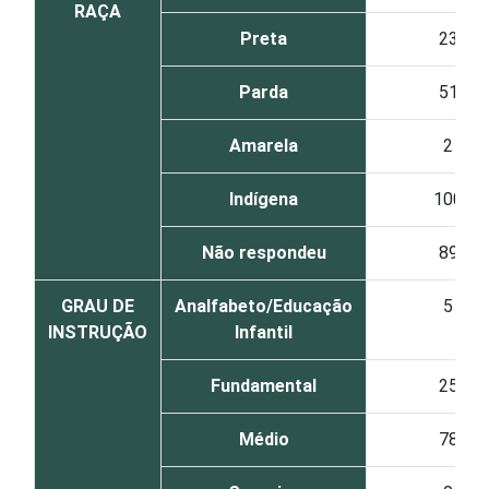
RAÇA
Preta
23
Parda
51
Amarela
2
Indígena
100
Não respondeu
89
GRAU DE
Analfabeto/Educação
5
INSTRUÇÃO
Infantil
Fundamental
25
Médio
78