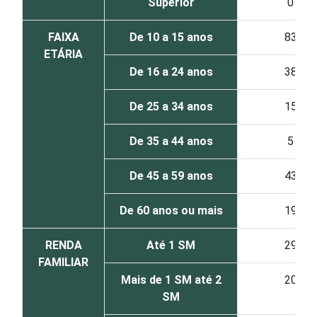
Superior
0
FAIXA
De 10 a 15 anos
83
ETÁRIA
De 16 a 24 anos
38
De 25 a 34 anos
15
De 35 a 44 anos
5
De 45 a 59 anos
43
De 60 anos ou mais
19
RENDA
Até 1 SM
29
FAMILIAR
Mais de 1 SM até 2
20
SM