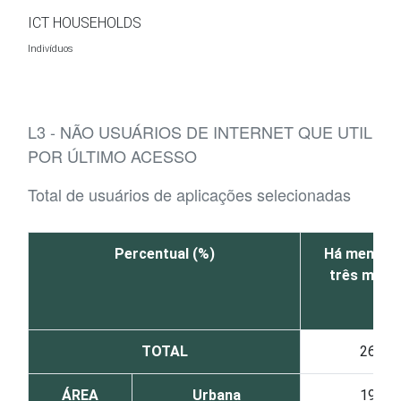
Ir para o conteúdo
ICT HOUSEHOLDS
Indivíduos
L3 - NÃO USUÁRIOS DE INTERNET QUE UTILI
POR ÚLTIMO ACESSO
Total de usuários de aplicações selecionadas
Percentual (%)
Há menos 
três mese
TOTAL
26
ÁREA
Urbana
19