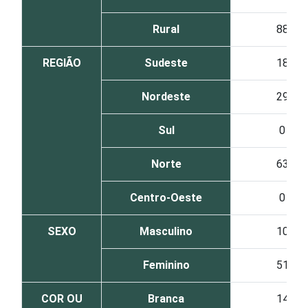
Rural
88
REGIÃO
Sudeste
18
Nordeste
29
Sul
0
Norte
63
Centro-Oeste
0
SEXO
Masculino
10
Feminino
51
COR OU
Branca
14