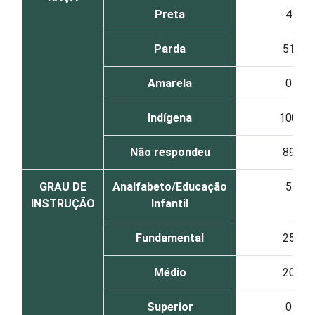
Preta
4
Parda
51
Amarela
0
Indígena
100
Não respondeu
89
GRAU DE
Analfabeto/Educação
5
INSTRUÇÃO
Infantil
Fundamental
25
Médio
20
Superior
0