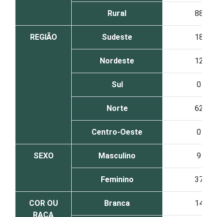
Rural
88
REGIÃO
Sudeste
18
Nordeste
12
Sul
0
Norte
62
Centro-Oeste
0
SEXO
Masculino
9
Feminino
37
COR OU
Branca
14
RAÇA