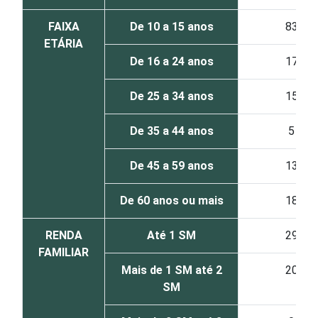
FAIXA
De 10 a 15 anos
83
ETÁRIA
De 16 a 24 anos
17
De 25 a 34 anos
15
De 35 a 44 anos
5
De 45 a 59 anos
13
De 60 anos ou mais
18
RENDA
Até 1 SM
29
FAMILIAR
Mais de 1 SM até 2
20
SM