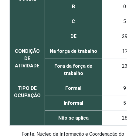
B
0
C
5
DE
29
CONDIÇÃO
Na força de trabalho
17
DE
ATIVIDADE
Fora da força de
23
trabalho
TIPO DE
Formal
9
OCUPAÇÃO
Informal
5
Não se aplica
28
Fonte: Núcleo de Informação e Coordenação do