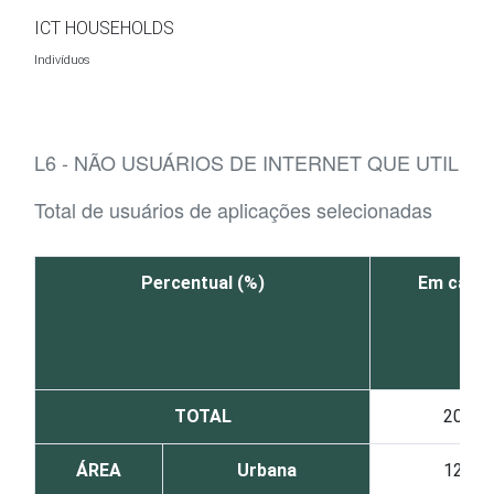
Ir para o conteúdo
ICT HOUSEHOLDS
Indivíduos
L6 - NÃO USUÁRIOS DE INTERNET QUE UTILI
Total de usuários de aplicações selecionadas
Percentual (%)
Em casa
TOTAL
20
ÁREA
Urbana
12