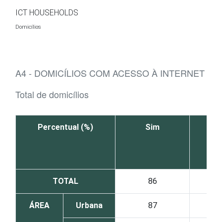
Ir para o conteúdo
ICT HOUSEHOLDS
Domicílios
A4 - DOMICÍLIOS COM ACESSO À INTERNET
Total de domicílios
Percentual (%)
Sim
TOTAL
86
ÁREA
Urbana
87