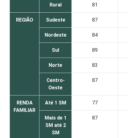
Rural
81
REGIÃO
Sudeste
87
Nordeste
84
Sul
89
Norte
83
Centro-
87
Oeste
RENDA
Até 1 SM
77
FAMILIAR
Mais de 1
87
SM até 2
SM