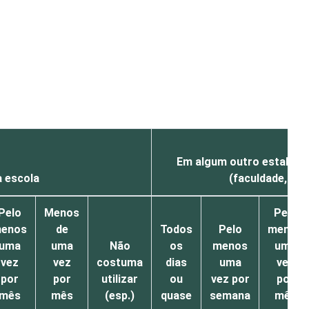
Em algum outro estabele
 escola
(faculdade, cur
Pelo
Menos
Pelo
enos
de
Todos
Pelo
menos
uma
uma
Não
os
menos
uma
vez
vez
costuma
dias
uma
vez
por
por
utilizar
ou
vez por
por
mês
mês
(esp.)
quase
semana
mês