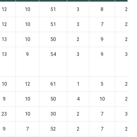
12
10
51
3
8
2
12
10
51
3
7
2
13
10
50
2
9
2
13
9
54
3
9
3
10
12
61
1
5
2
9
10
50
4
10
2
23
10
30
2
7
3
9
7
52
2
7
2