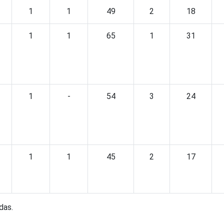
1
1
49
2
18
1
1
65
1
31
1
-
54
3
24
1
1
45
2
17
das.