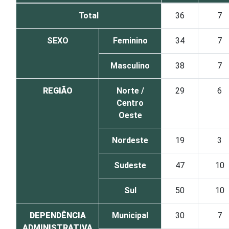
Total
36
7
SEXO
Feminino
34
7
Masculino
38
7
REGIÃO
Norte /
29
6
Centro
Oeste
Nordeste
19
3
Sudeste
47
10
Sul
50
10
DEPENDÊNCIA
Municipal
30
7
ADMINISTRATIVA