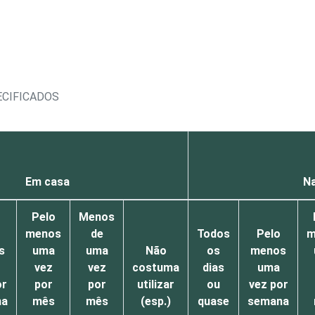
ECIFICADOS
Em casa
Na
Pelo
Menos
menos
de
Todos
Pelo
m
s
uma
uma
Não
os
menos
vez
vez
costuma
dias
uma
or
por
por
utilizar
ou
vez por
na
mês
mês
(esp.)
quase
semana