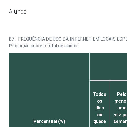
Ir para o conteúdo
Alunos
B7 - FREQUÊNCIA DE USO DA INTERNET EM LOCAIS ESP
1
Proporção sobre o total de alunos
Todos
Pelo
os
meno
dias
uma
ou
vez p
Percentual (%)
quase
sema