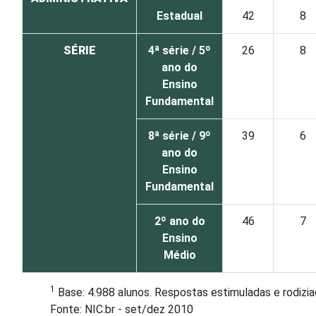
Estadual
42
8
SÉRIE
4ª série / 5º
26
8
ano do
Ensino
Fundamental
8ª série / 9º
39
6
ano do
Ensino
Fundamental
2º ano do
46
7
Ensino
Médio
1
Base: 4.988 alunos. Respostas estimuladas e rodizia
Fonte: NIC.br - set/dez 2010