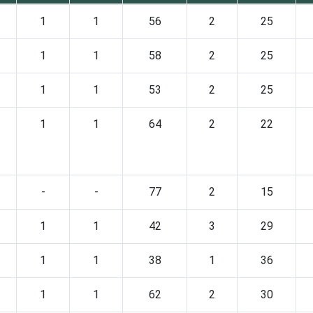
1
1
56
2
25
1
1
58
2
25
1
1
53
2
25
1
1
64
2
22
-
-
77
2
15
1
1
42
3
29
1
1
38
1
36
1
1
62
2
30