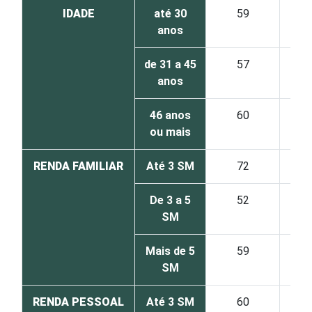
IDADE
até 30
59
11
anos
de 31 a 45
57
14
anos
46 anos
60
14
ou mais
RENDA FAMILIAR
Até 3 SM
72
9
De 3 a 5
52
15
SM
Mais de 5
59
13
SM
RENDA PESSOAL
Até 3 SM
60
13