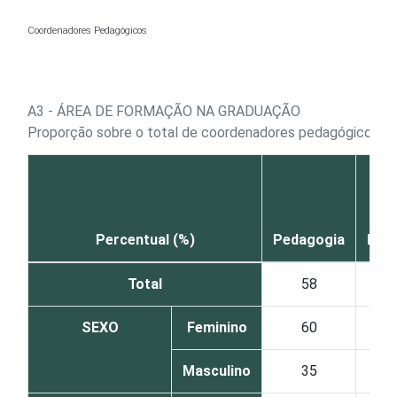
Ir para o conteúdo
Coordenadores Pedagógicos
A3 - ÁREA DE FORMAÇÃO NA GRADUAÇÃO
1
Proporção sobre o total de coordenadores pedagógicos
Percentual (%)
Pedagogia
Letr
Total
58
13
SEXO
Feminino
60
12
Masculino
35
25