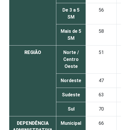
De 3 a 5
56
11
SM
Mais de 5
58
18
SM
REGIÃO
Norte /
51
15
Centro
Oeste
Nordeste
47
20
Sudeste
63
11
Sul
70
8
DEPENDÊNCIA
Municipal
66
11