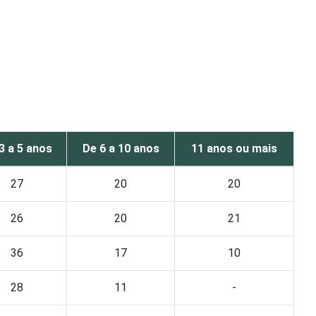
3 a 5 anos
De 6 a 10 anos
11 anos ou mais
27
20
20
26
20
21
36
17
10
28
11
-