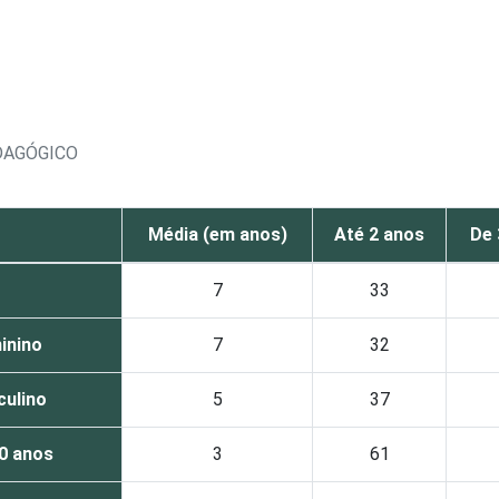
DAGÓGICO
Média (em anos)
Até 2 anos
De 
7
33
inino
7
32
ulino
5
37
0 anos
3
61