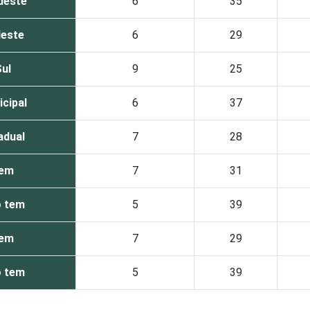
deste
6
35
este
6
29
ul
9
25
cipal
6
37
adual
7
28
em
7
31
 tem
5
39
em
7
29
 tem
5
39