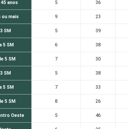
 45 anos
5
36
 ou mais
9
23
 3 SM
5
39
a 5 SM
6
38
de 5 SM
7
30
 3 SM
5
38
a 5 SM
7
33
de 5 SM
8
26
ntro Oeste
5
46