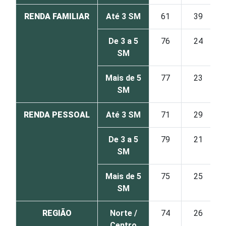
RENDA FAMILIAR
Até 3 SM
61
39
De 3 a 5
76
24
SM
Mais de 5
77
23
SM
RENDA PESSOAL
Até 3 SM
71
29
De 3 a 5
79
21
SM
Mais de 5
75
25
SM
REGIÃO
Norte /
74
26
Centro