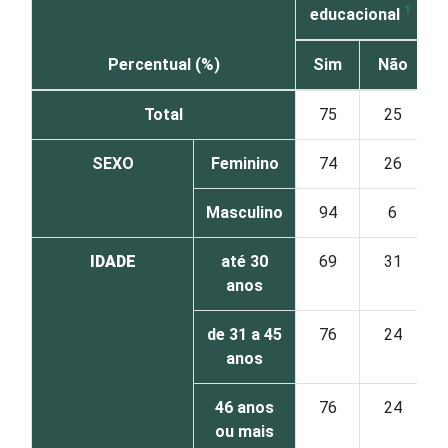
1
educacional
Percentual (%)
Sim
Não
Total
75
25
SEXO
Feminino
74
26
Masculino
94
6
IDADE
até 30
69
31
anos
de 31 a 45
76
24
anos
46 anos
76
24
ou mais