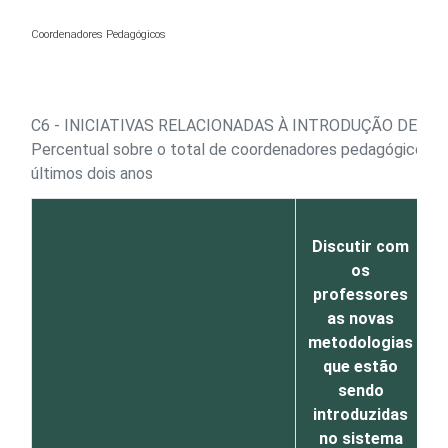
Ir para o conteúdo
Coordenadores Pedagógicos
C6 - INICIATIVAS RELACIONADAS À INTRODUÇÃO DE C
Percentual sobre o total de coordenadores pedagógicos de
últimos dois anos
Discutir com
os
p
professores
as novas
e
metodologias
que estão
sendo
introduzidas
no sistema