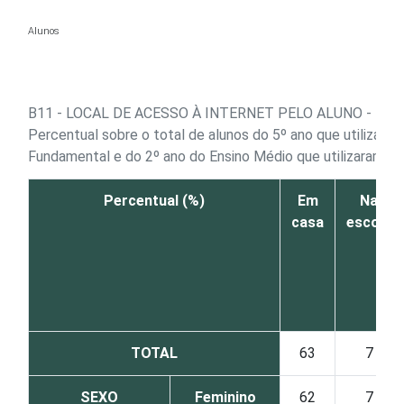
Ir para o conteúdo
Alunos
B11 -
LOCAL DE ACESSO À INTERNET PELO ALUNO - MA
Percentual sobre o total de alunos do 5º ano que utilizaram
Fundamental e do 2º ano do Ensino Médio que utilizaram a
Percentual (%)
Em
Na
casa
escola
TOTAL
63
7
SEXO
Feminino
62
7