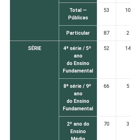
Total —
53
10
Públicas
Particular
87
2
SÉRIE
4ª série / 5º
52
14
ano
do Ensino
Fundamental
8ª série / 9º
66
5
ano
do Ensino
Fundamental
2º ano do
70
3
Ensino
Médio