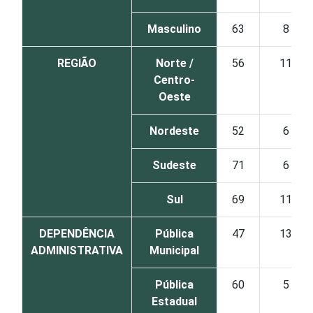
Masculino
63
8
REGIÃO
Norte /
56
11
Centro-
Oeste
Nordeste
52
6
Sudeste
71
6
Sul
69
11
DEPENDÊNCIA
Pública
47
13
ADMINISTRATIVA
Municipal
Pública
60
5
Estadual