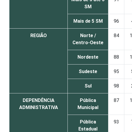
SM
Mais de 5 SM
96
REGIÃO
Norte /
84
Centro-Oeste
Nordeste
88
Sudeste
95
Sul
98
DEPENDÊNCIA
Pública
87
ADMINISTRATIVA
Municipal
Pública
93
Estadual