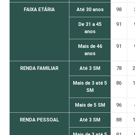
FAIXA ETÁRIA
Até 30 anos
98
De 31 a 45
91
anos
Mais de 46
91
anos
RENDA FAMILIAR
Até 3 SM
78
Mais de 3 até 5
86
SM
Mais de 5 SM
96
RENDA PESSOAL
Até 3 SM
88
Mais de 3 até 5
91