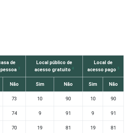
casa de
Local público de
Local de
3
4
5
 pessoa
acesso gratuito
acesso pago
Não
Sim
Não
Sim
Não
73
10
90
10
90
74
9
91
9
91
70
19
81
19
81