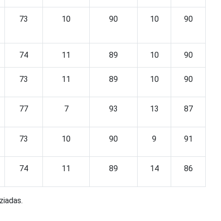
73
10
90
10
90
74
11
89
10
90
73
11
89
10
90
77
7
93
13
87
73
10
90
9
91
74
11
89
14
86
ziadas.