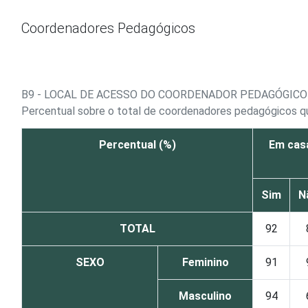
Ir para o conteúdo
Coordenadores Pedagógicos
B9 - LOCAL DE ACESSO DO COORDENADOR PEDAGÓGICO
Percentual sobre o total de coordenadores pedagógicos qu
Percentual (%)
Em cas
Sim
N
TOTAL
92
SEXO
Feminino
91
Masculino
94