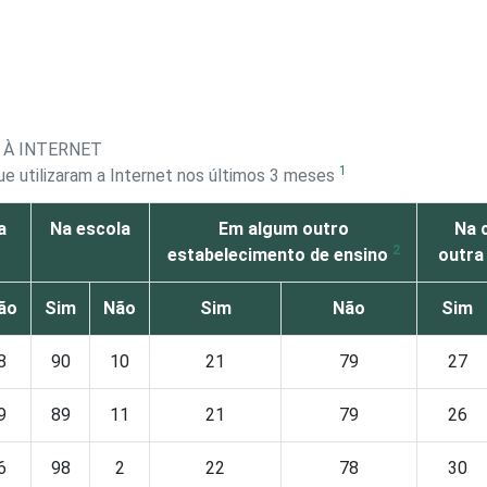
 À INTERNET
1
e utilizaram a Internet nos últimos 3 meses
a
Na escola
Em algum outro
Na 
2
estabelecimento de ensino
outra
ão
Sim
Não
Sim
Não
Sim
8
90
10
21
79
27
9
89
11
21
79
26
6
98
2
22
78
30