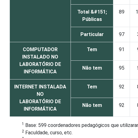
Total &#151;
89
Públicas
Particular
97
COMPUTADOR
Tem
91
INSTALADO NO
LABORATÓRIO DE
Não tem
95
INFORMÁTICA
INTERNET INSTALADA
Tem
92
NO
LABORATÓRIO DE
Não tem
92
INFORMÁTICA
1
Base: 599 coordenadores pedagógicos que utilizaram
2
Faculdade, curso, etc.