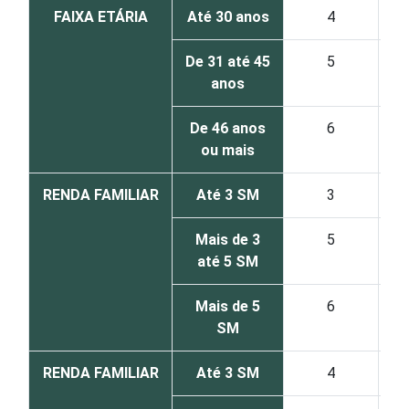
FAIXA ETÁRIA
Até 30 anos
4
De 31 até 45
5
anos
De 46 anos
6
ou mais
RENDA FAMILIAR
Até 3 SM
3
Mais de 3
5
até 5 SM
Mais de 5
6
SM
RENDA FAMILIAR
Até 3 SM
4