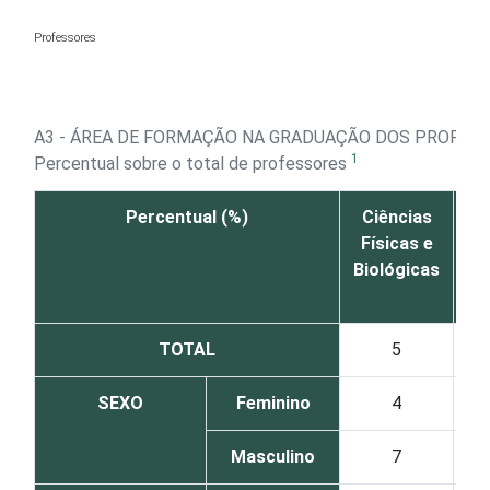
Ir para o conteúdo
Professores
A3 - ÁREA DE FORMAÇÃO NA GRADUAÇÃO DOS PROFES
1
Percentual sobre o total de professores
Percentual (%)
Ciências
Di
Físicas e
Biológicas
TOTAL
5
SEXO
Feminino
4
Masculino
7