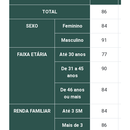
TOTAL
86
SEXO
Feminino
84
Masculino
91
FAIXA ETÁRIA
Até 30 anos
77
De 31 a 45
90
anos
De 46 anos
84
ou mais
RENDA FAMILIAR
Até 3 SM
84
Mais de 3
86