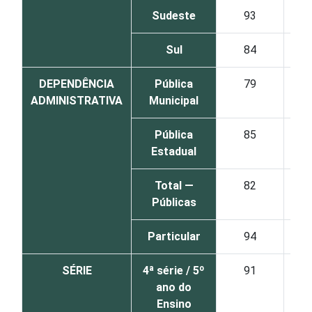
Sudeste
93
Sul
84
DEPENDÊNCIA
Pública
79
ADMINISTRATIVA
Municipal
Pública
85
Estadual
Total —
82
Públicas
Particular
94
SÉRIE
4ª série / 5º
91
ano do
Ensino